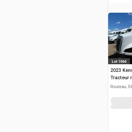
Lot 1064
2023 Ken
Tracteur 
(Inoperab
Rouleau, S