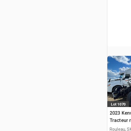
Lot 1070
2023 Ken
Tracteur 
(Inoperab
Rouleau, S