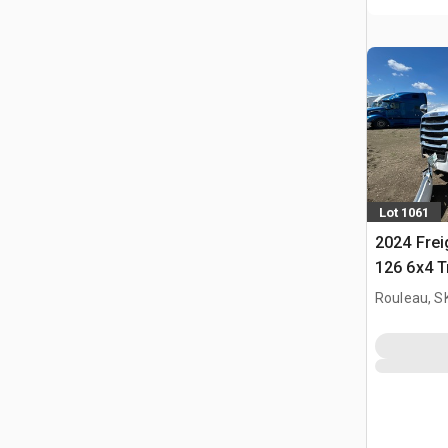
Lot 1061
2024 Frei
126 6x4 T
couchette
Rouleau, S