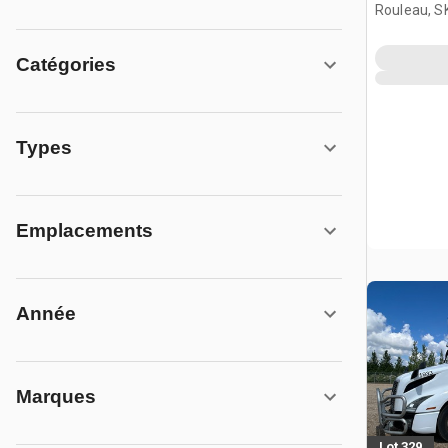
couchett
Rouleau, S
Catégories
Types
Emplacements
Année
Marques
Lot 329