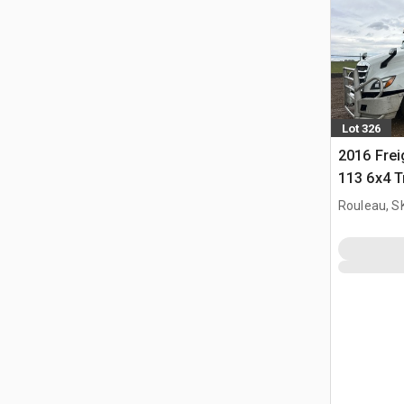
Lot 326
2016 Frei
113 6x4 T
couchett
Rouleau, S