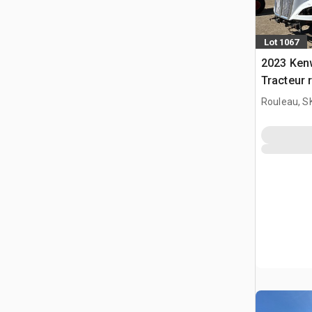
Lot 1067
2023 Ken
Tracteur 
(Inoperab
Rouleau, S