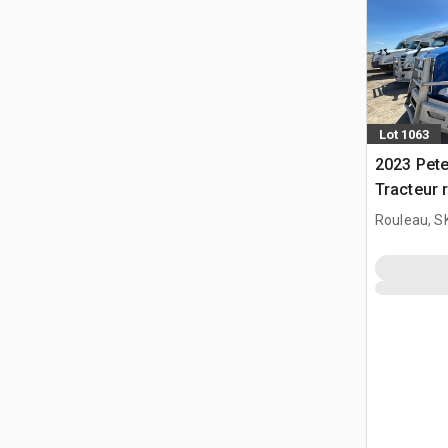
Lot 1063
2023 Pete
Tracteur 
(Inoperab
Rouleau, S