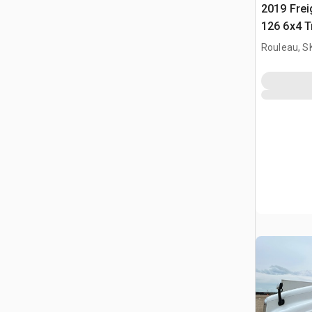
2019 Frei
126 6x4 T
couchette
Rouleau, S