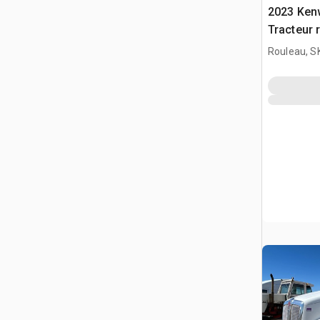
2023 Ken
Tracteur 
(Inoperab
Rouleau, S