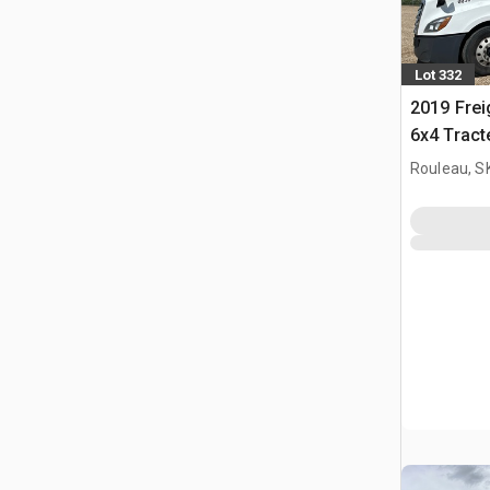
Lot 332
2019 Frei
6x4 Tract
couchett
Rouleau, S