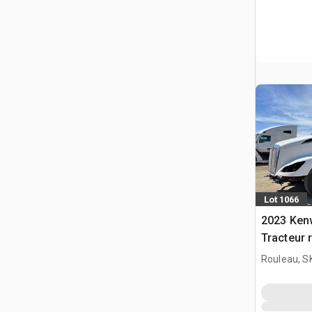
Lot 1066
2023 Ken
Tracteur 
(Inoperab
Rouleau, S