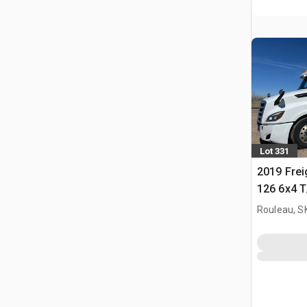
Lot 331
2019 Frei
126 6x4 T
Tractor
Rouleau, S