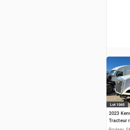
Lot 1065
2023 Ken
Tracteur 
(Inoperab
Rouleau, S