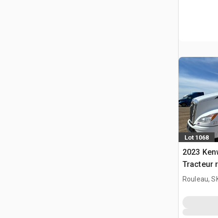
Lot 1068
2023 Ken
Tracteur 
(Inoperab
Rouleau, S