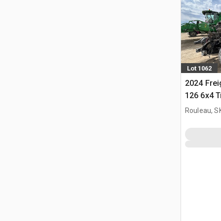
Lot 1062
2024 Frei
126 6x4 T
couchette
Rouleau, S