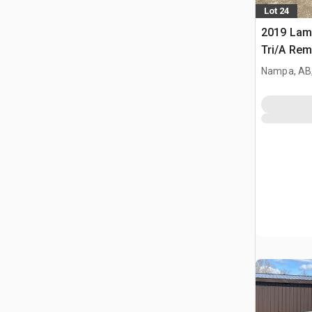
Lot 24
2019 Lam
Tri/A Re
Utilitaire
Nampa, AB