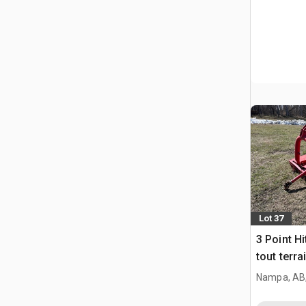
Lot 37
3 Point H
tout terra
Nampa, AB