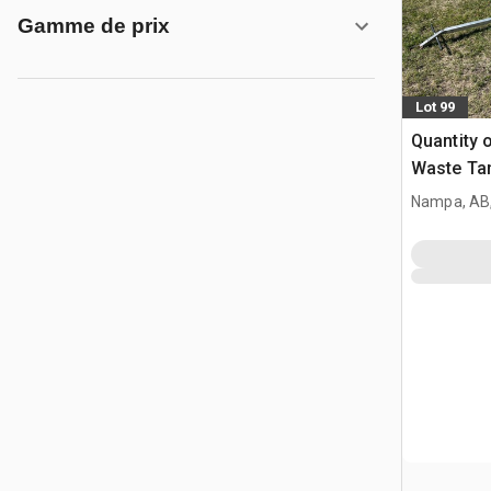
Gamme de prix
Lot 99
Quantity o
Waste Ta
déchets
Nampa, AB