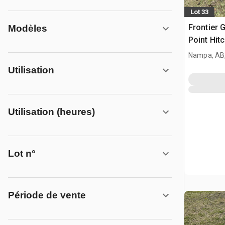
Lot 33
Frontier 
Modèles
Point Hit
Finition
Nampa, AB
Utilisation
Utilisation (heures)
Lot n°
Période de vente