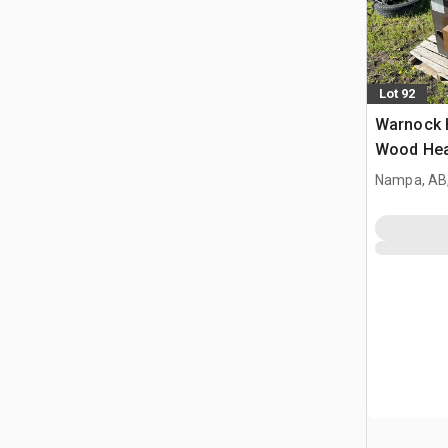
Lot 92
Warnock H
Wood Hea
Nampa, AB