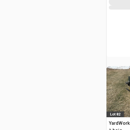
Lot 82
YardWorks