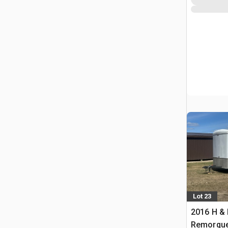
Lot 23
2016 H & 
Remorque