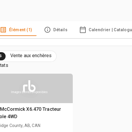
Élément (1)
Détails
Calendrier | Catalog
s
Vente aux enchères
tats
Images bientôt disponibles
 McCormick X6.470 Tracteur
cole 4WD
ridge County, AB, CAN