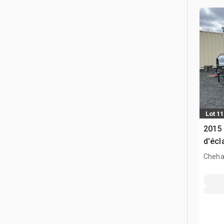
Lot 1
2015
d'écl
Cheha