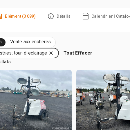
Élément (3 089)
Détails
Calendrier | Catal
s
Vente aux enchères
stries: tour-d-eclairage
Tout Effacer
ultats