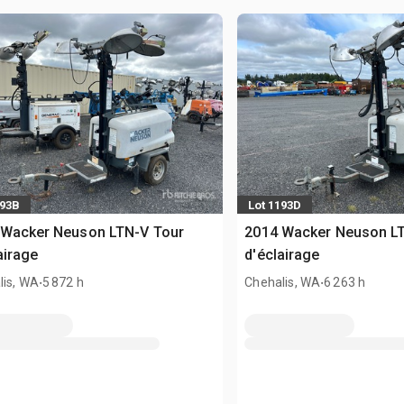
193B
Lot 1193D
 Wacker Neuson LTN-V Tour
2014 Wacker Neuson L
airage
d'éclairage
.
.
lis, WA
5 872 h
Chehalis, WA
6 263 h