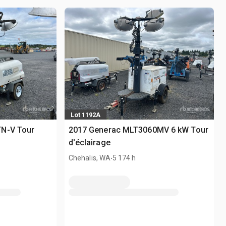
Lot 1192A
TN-V Tour
2017 Generac MLT3060MV 6 kW Tour
d'éclairage
.
Chehalis, WA
5 174 h