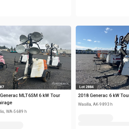
187
Lot 2884
 Generac MLT6SM 6 kW Tour
2018 Generac 6 kW Tour
airage
.
Wasilla, AK
9 893 h
.
lis, WA
5 689 h