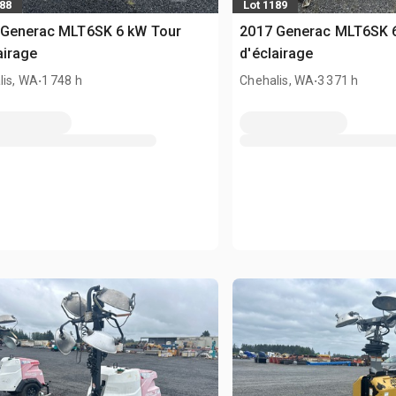
188
Lot 1189
 Generac MLT6SK 6 kW Tour
2017 Generac MLT6SK 
airage
d'éclairage
.
.
lis, WA
1 748 h
Chehalis, WA
3 371 h