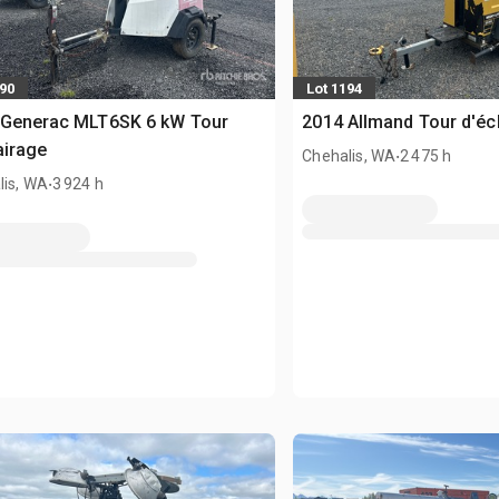
190
Lot 1194
 Generac MLT6SK 6 kW Tour
2014 Allmand Tour d'éc
airage
.
Chehalis, WA
2 475 h
.
lis, WA
3 924 h