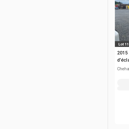
Lot 1
2015
d'écl
Cheha