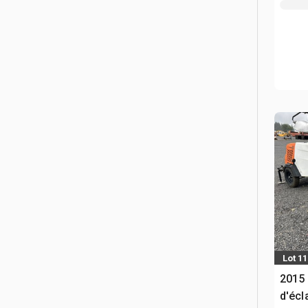
Lot 1
2015
d'écl