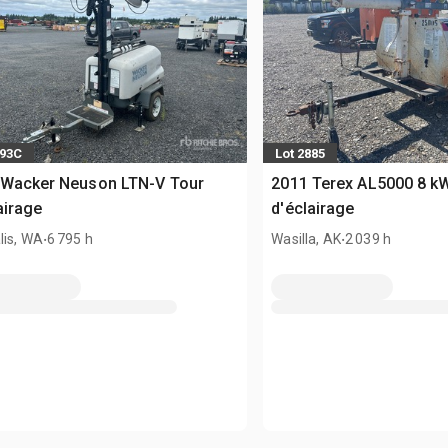
193C
Lot 2885
 Wacker Neuson LTN-V Tour
2011 Terex AL5000 8 k
airage
d'éclairage
.
.
lis, WA
6 795 h
Wasilla, AK
2 039 h