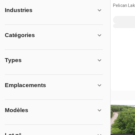
Title Prop
Pelican La
Industries
le lac
Catégories
Types
Emplacements
Modèles