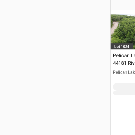
Lot 1024
Pelican L
44181 Riv
Acres on 
Pelican La
vue sur le