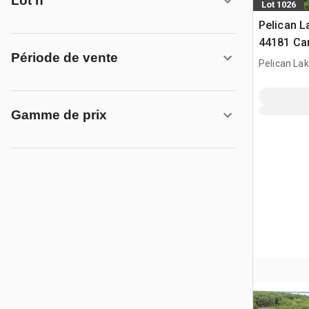
Lot n°
Lot 1026
Pelican L
44181 Ca
Période de vente
+/- Acres 
Pelican La
avec vue s
Gamme de prix