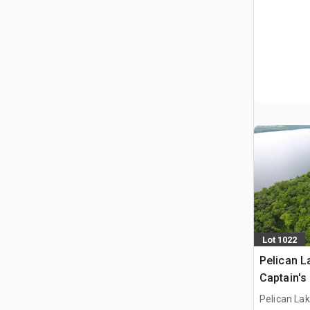
Lot 1022
Pelican L
Captain's
on Title 
Pelican La