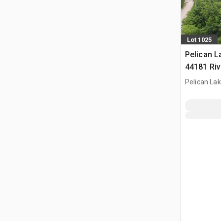
Lot 1025
Pelican L
44181 Riv
Acres on 
Pelican La
vue sur le