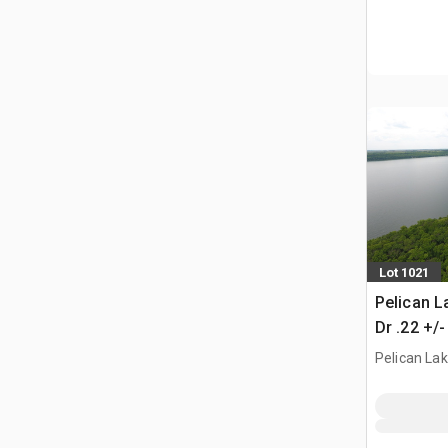
Lot 1021
Pelican L
Dr .22 +/-
Propriété 
Pelican La