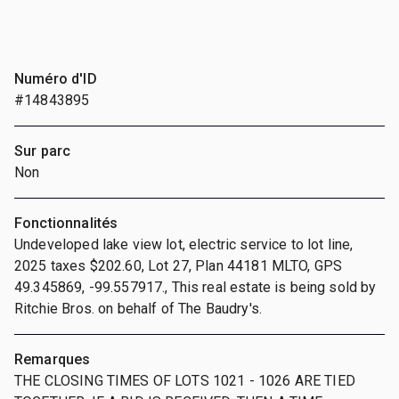
Numéro d'ID
#14843895
Sur parc
Non
Fonctionnalités
Undeveloped lake view lot, electric service to lot line,
2025 taxes $202.60, Lot 27, Plan 44181 MLTO, GPS
49.345869, -99.557917., This real estate is being sold by
Ritchie Bros. on behalf of The Baudry's.
Remarques
THE CLOSING TIMES OF LOTS 1021 - 1026 ARE TIED