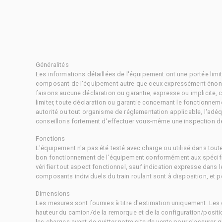
Généralités
Les informations détaillées de l'équipement ont une portée limi
composant de l'équipement autre que ceux expressément énonc
faisons aucune déclaration ou garantie, expresse ou implicite,
limiter, toute déclaration ou garantie concernant le fonctionne
autorité ou tout organisme de réglementation applicable, l'adéq
conseillons fortement d'effectuer vous-même une inspection dét
Fonctions
L'équipement n'a pas été testé avec charge ou utilisé dans tout
bon fonctionnement de l'équipement conformément aux spécific
vérifier tout aspect fonctionnel, sauf indication expresse dans
composants individuels du train roulant sont à disposition, et pe
Dimensions
Les mesures sont fournies à titre d'estimation uniquement. Les 
hauteur du camion/de la remorque et de la configuration/positi
les charges avant de quitter notre site de vente pour s'assurer q