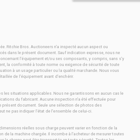
tée. Ritchie Bros. Auctioneers n'a inspecté aucun aspect ou
és dans le présent document. Sauf indication expresse, nous ne
 concernant l'équipement et/ou ses composants, y compris, sans s'y
ment, la conformité à toute norme ou exigence de sécurité de toute
uation à un usage particulier ou la qualité marchande. Nous vous
aillée de l'équipement avant d'enchérir.
es les situations applicables. Nous ne garantissons en aucun cas le
ations du fabricant. Aucune inspection n'a été effectuée pour
 le présent document. Seule une sélection de photos des
ut ne pas indiquer l'état de l'ensemble de celui-ci.
dimensions réelles sous charge peuvent varier en fonction de la
on de la machine chargée. Il incombe à l'acheteur de mesurer toutes
ue la charge peut être transportée en toute sécurité. Toutes les