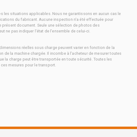
es les situations applicables. Nous ne garantissons en aucun cas le
ations du fabricant. Aucune inspection n'a été effectuée pour
 le présent document. Seule une sélection de photos des
ut ne pas indiquer l'état de l'ensemble de celui-ci.
dimensions réelles sous charge peuvent varier en fonction de la
on de la machine chargée. Il incombe à l'acheteur de mesurer toutes
ue la charge peut être transportée en toute sécurité. Toutes les
à ces mesures pour le transport.