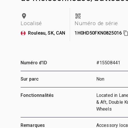
Localisé
Numéro de série
Rouleau, SK, CAN
1H0HD50FKN0825016
Numéro d'ID
#15508441
Sur parc
Non
Fonctionnalités
Located in Lane
& Aft, Double K
Wheels
Remarques
Accessory locat