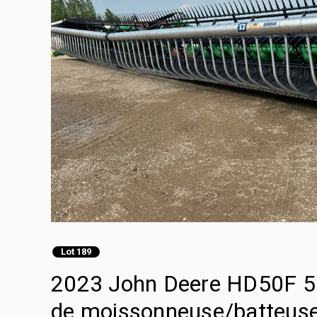
Lot 189
2023 John Deere HD50F 50 
de moissonneuse/batteus