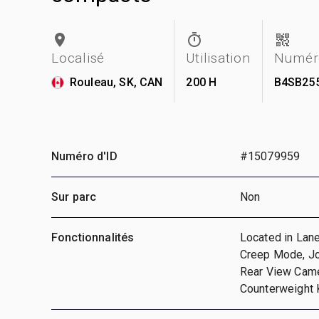
Localisé
Utilisation
Numéro
Rouleau, SK, CAN
200 H
B4SB25
Numéro d'ID
#15079959
Sur parc
Non
Fonctionnalités
Located in Lane
Creep Mode, Joy
Rear View Camer
Counterweight 