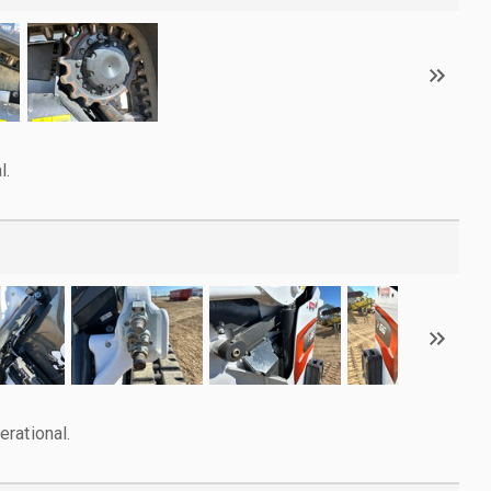
l.
rational.