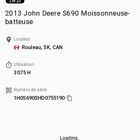
Lot 22
2013 John Deere S690 Moissonneuse-
batteuse
Localisé
Rouleau, SK, CAN
Utilisation
3 075 H
Numéro de série
1H0S690SHD0755190
Loading...