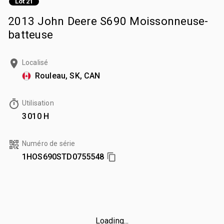
Lot 21
2013 John Deere S690 Moissonneuse-
batteuse
Localisé
Rouleau, SK, CAN
Utilisation
3 010 H
Numéro de série
1HOS690STD0755548
Loading...