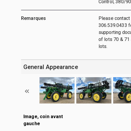
Control, 380/9
Remarques
Please contact
306.539.0433 fo
supporting docu
of lots 70 & 71 
lots.
General Appearance
Image, coin avant
gauche