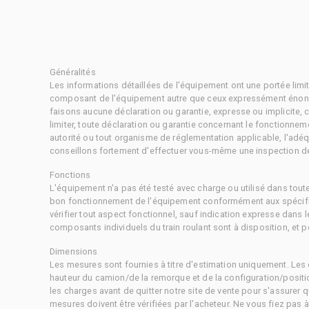
Généralités
Les informations détaillées de l'équipement ont une portée limi
composant de l'équipement autre que ceux expressément énonc
faisons aucune déclaration ou garantie, expresse ou implicite,
limiter, toute déclaration ou garantie concernant le fonctionne
autorité ou tout organisme de réglementation applicable, l'adéq
conseillons fortement d'effectuer vous-même une inspection dét
Fonctions
L'équipement n'a pas été testé avec charge ou utilisé dans tout
bon fonctionnement de l'équipement conformément aux spécific
vérifier tout aspect fonctionnel, sauf indication expresse dans
composants individuels du train roulant sont à disposition, et pe
Dimensions
Les mesures sont fournies à titre d'estimation uniquement. Les 
hauteur du camion/de la remorque et de la configuration/positi
les charges avant de quitter notre site de vente pour s'assurer q
mesures doivent être vérifiées par l'acheteur. Ne vous fiez pas 