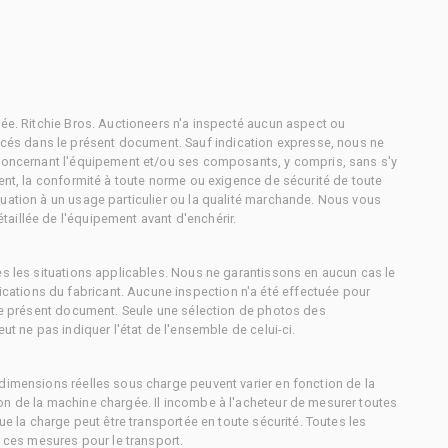
tée. Ritchie Bros. Auctioneers n'a inspecté aucun aspect ou
és dans le présent document. Sauf indication expresse, nous ne
 concernant l'équipement et/ou ses composants, y compris, sans s'y
ment, la conformité à toute norme ou exigence de sécurité de toute
uation à un usage particulier ou la qualité marchande. Nous vous
aillée de l'équipement avant d'enchérir.
es les situations applicables. Nous ne garantissons en aucun cas le
ations du fabricant. Aucune inspection n'a été effectuée pour
 le présent document. Seule une sélection de photos des
ut ne pas indiquer l'état de l'ensemble de celui-ci.
dimensions réelles sous charge peuvent varier en fonction de la
on de la machine chargée. Il incombe à l'acheteur de mesurer toutes
ue la charge peut être transportée en toute sécurité. Toutes les
à ces mesures pour le transport.