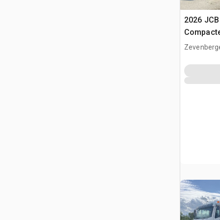
2026 JC
Compacte
(Unused)
Zevenberg