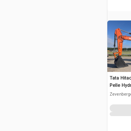
Tata Hita
Pelle Hyd
Chenilles
Zevenberg