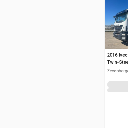
2016 Ivec
Twin-Ste
mélangeu
Zevenberg
NLD