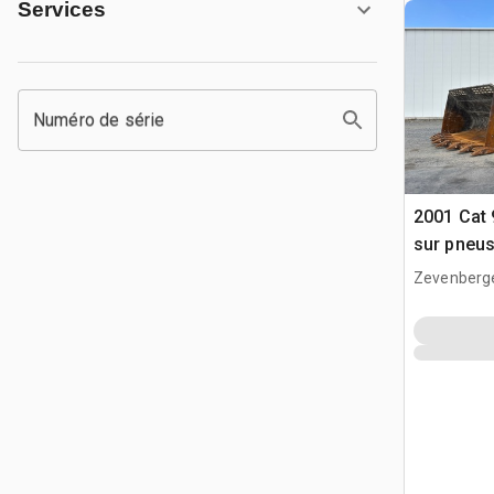
Services
Numéro de série
2001 Cat
sur pneus
2019
Zevenberg
NLD