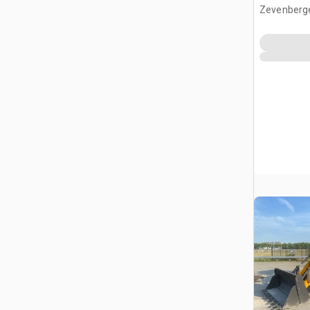
glisseme
Zevenberg