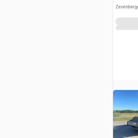
(Unused)
Zevenberg