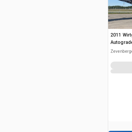
2011 Wir
Autograde
reprise
Zevenberg