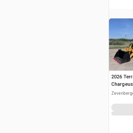
2026 Ter
Chargeus
(Unused)
Zevenberg