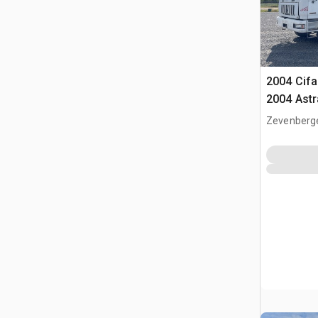
2004 Cif
2004 Astr
Twin-Ste
Zevenberg
béton
NLD