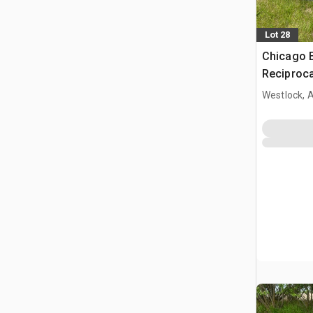
Lot 28
Chicago E
Reciproca
Oscillatin
Westlock, 
Polisher K