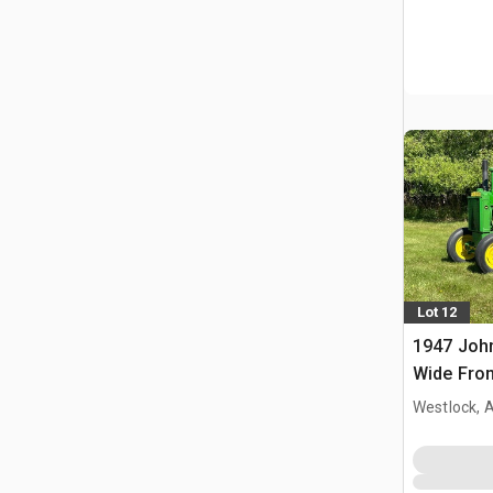
Lot 12
1947 Joh
Wide Fron
collectio
Westlock, 