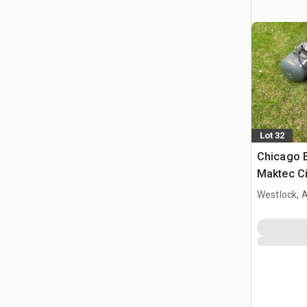
Lot 32
Chicago E
Maktec Ci
Portable 
Westlock, 