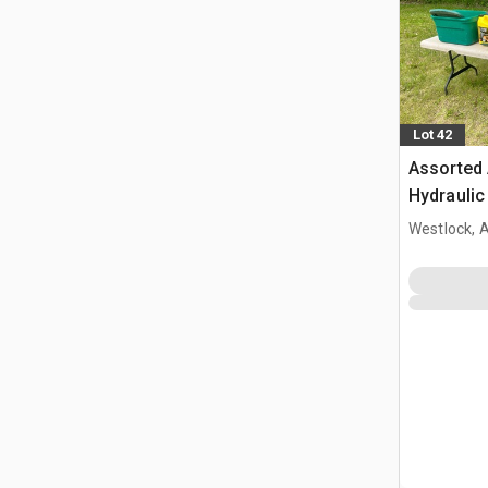
Lot 42
Assorted 
Hydraulic
& Storage
Westlock, 
Plastic F