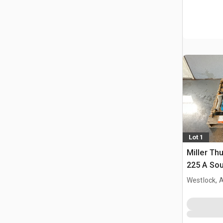
Lot 1
Miller Th
225 A So
Westlock, 