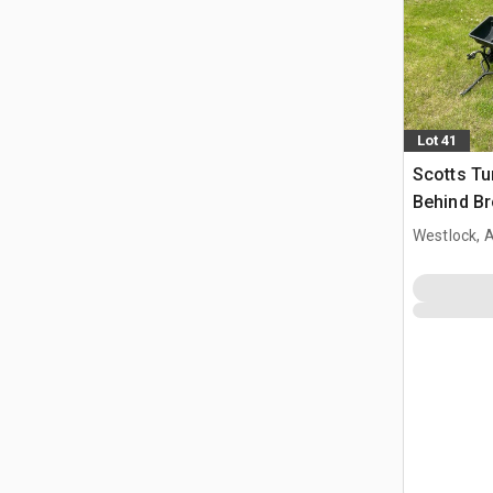
Lot 41
Scotts Tu
Behind Br
Spray Doc
Westlock, 
& Partial