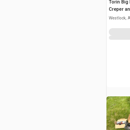
Torin Big
Creper an
Ramps Di
Westlock, 