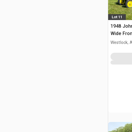
Lot 11
1948 Joh
Wide Fron
collectio
Westlock, 