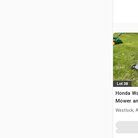
Lot 38
Honda Wa
Mower and
Compress
Westlock, 