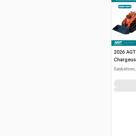
2026 AGT
Chargeuse
compacte
Saskatoon,