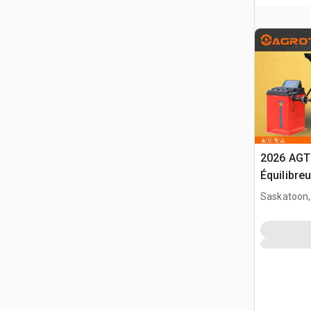
2026 AGT
Équilibre
(Unused)
Saskatoon,