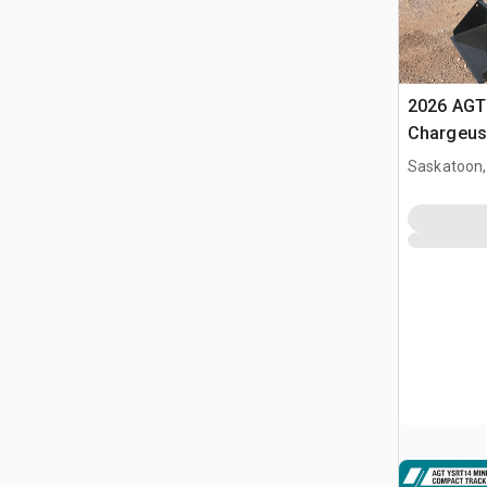
2026 AGT
Chargeuse
glisseme
Saskatoon,