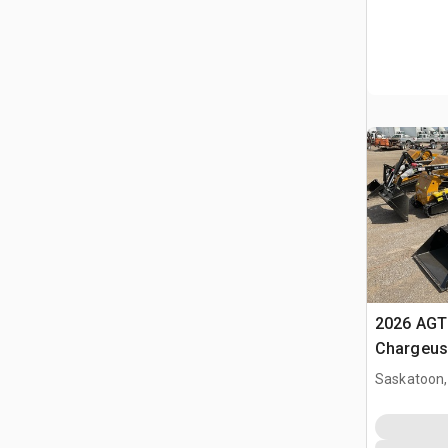
2026 AGT
Chargeuse
compacte
Saskatoon,