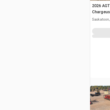
2026 AGT
Chargeuse
compacte
Saskatoon,