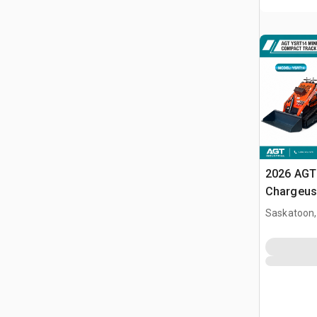
2026 AGT
Chargeuse
compacte
Saskatoon,