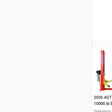
2026 AGT
10000 lb 
Véhicules
Saskatoon,