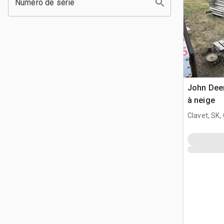
Numéro de série
John Deer
à neige
Clavet, SK,