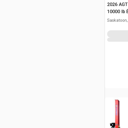
2026 AGT
10000 lb 
Véhicules
Saskatoon,