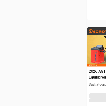
2026 AGT
Équilibre
(Unused)
Saskatoon,