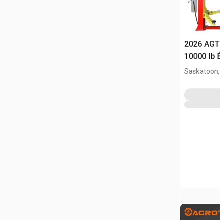
2026 AGT
10000 lb 
Véhicules
Saskatoon,