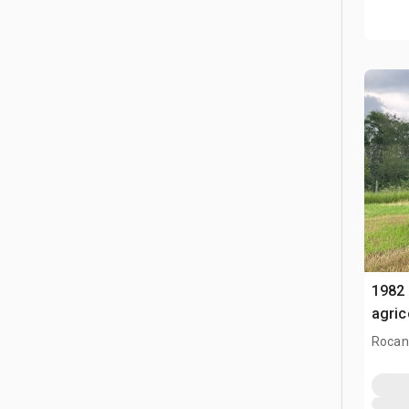
1982 
agri
Rocanv