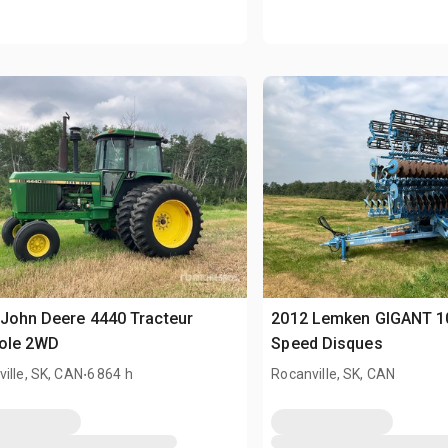
John Deere 4440 Tracteur
2012 Lemken GIGANT 10
cole 2WD
Speed Disques
.
ille, SK, CAN
6 864 h
Rocanville, SK, CAN