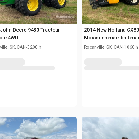
John Deere 9430 Tracteur
2014 New Holland CX8
cole 4WD
Moissonneuse-batteus
.
.
ille, SK, CAN
3 208 h
Rocanville, SK, CAN
1 060 h