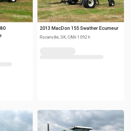
080
2013 MacDon 155 Swather Ecumeur
e
.
Rocanville, SK, CAN
1 092 h