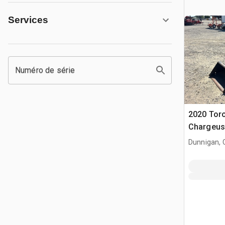
Services
Numéro de série
2020 Toro
Chargeuse
compact
Dunnigan, 