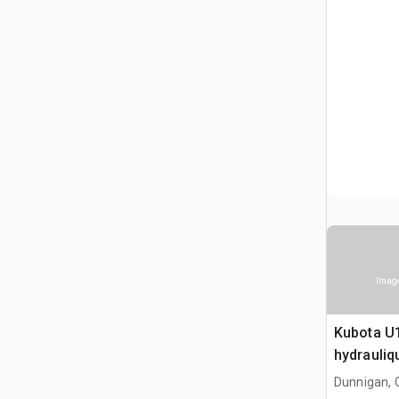
Image
Kubota U1
hydrauliq
Dunnigan, 