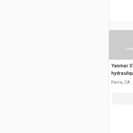
Image
Yanmar SV
hydrauliq
Perris, CA