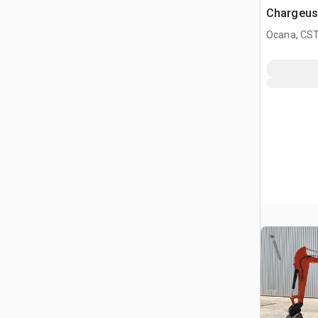
Chargeus
(Unused)
Ocana, CST