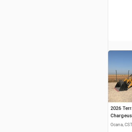
2026 Ter
Chargeus
(Unused)
Ocana, CST