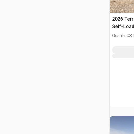
2026 Ter
Self-Load
Malaxeur 
Ocana, CST
(Unused)