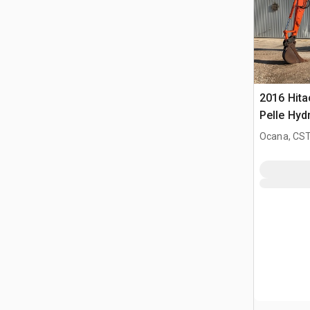
2016 Hit
Pelle Hyd
Chenilles
Ocana, CST