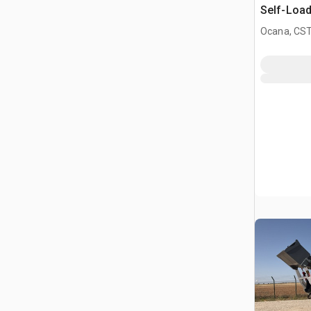
Self-Load
Malaxeur 
Ocana, CST
(Unused)