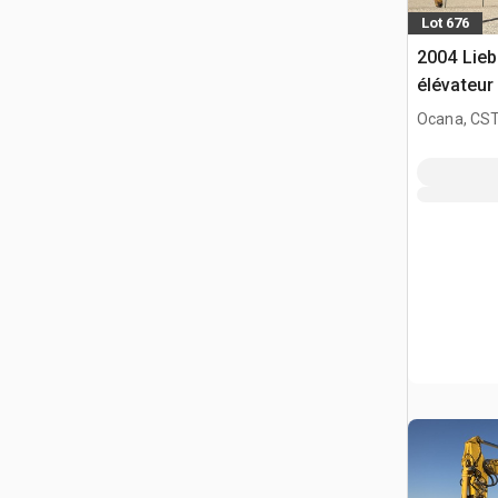
Lot 676
2004 Lieb
élévateur 
roues
Ocana, CST