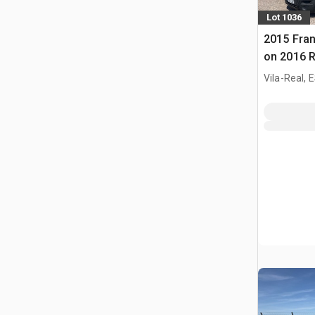
Lot 1036
2015 Fran
on 2016 
FE Camio
Vila-Real, 