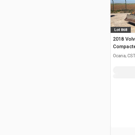
Lot 868
2018 Vol
Compacte
pieds da
Ocana, CST