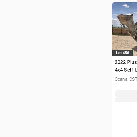
Lot 458
2022 Plu
4x4 Self-
tout terrr
Ocana, CST