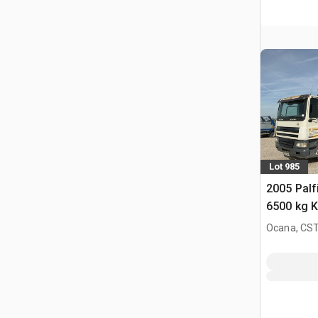
Lot 985
2005 Pal
6500 kg 
2006 DAF
Ocana, CST
Camion-b