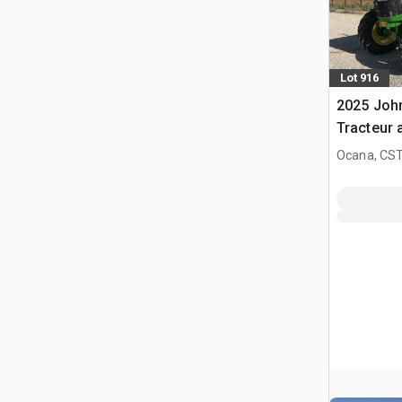
Lot 916
2025 Joh
Tracteur 
(Unused)
Ocana, CST