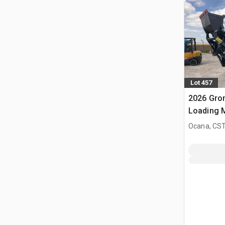
Lot 457
2026 Gro
Loading M
terrrain 
Ocana, CST