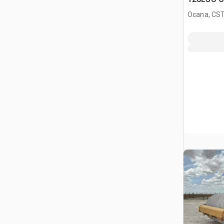
télescopi
Ocana, CST