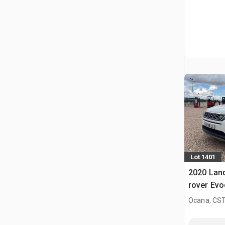
Lot 1401
2020 Lan
rover Evo
utilitaire 
Ocana, CST