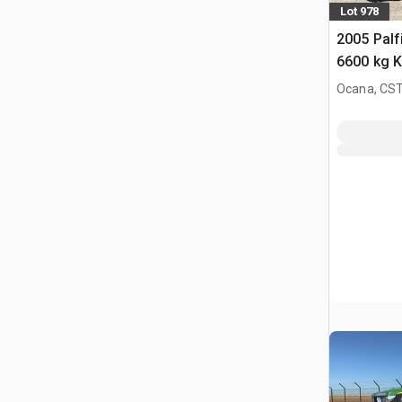
Lot 978
2005 Pal
6600 kg 
2005 Ren
Ocana, CST
320.26 S 
benne av