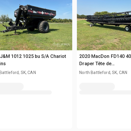
J&M 1012 1025 bu S/A Chariot
2020 MacDon FD140 40 
ins
Draper Tête de
moissonneuse/batteus
Battleford, SK, CAN
North Battleford, SK, CAN