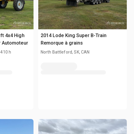
ft 4x4 High
2014 Lode King Super B-Train
r Automoteur
Remorque à grains
 410 h
North Battleford, SK, CAN