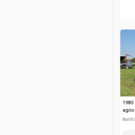
1985 
agri
North 