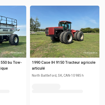
 550 bu Tow-
1990 Case IH 9150 Tracteur agricole
tique
articulé
.
North Battleford, SK, CAN
10 985 h