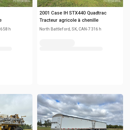
2001 Case IH STX440 Quadtrac
e
Tracteur agricole à chenille
.
 658 h
North Battleford, SK, CAN
7 316 h