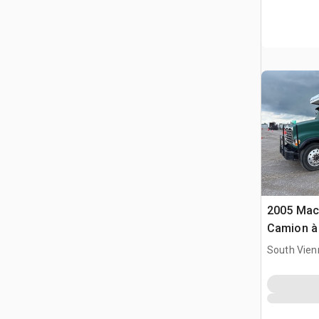
2005 Mac
Camion à
Tri/E
South Vien