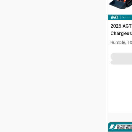
2026 AGT
Chargeuse
compacte
Humble, T