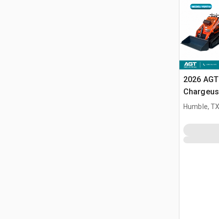
2026 AGT
Chargeuse
compacte
Humble, T