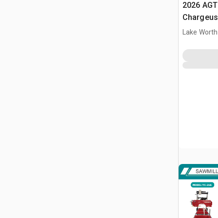
2026 AGT
Chargeuse
compacte
Lake Worth