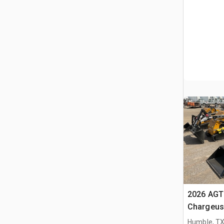
2026 AGT
Chargeuse
compacte
Humble, T