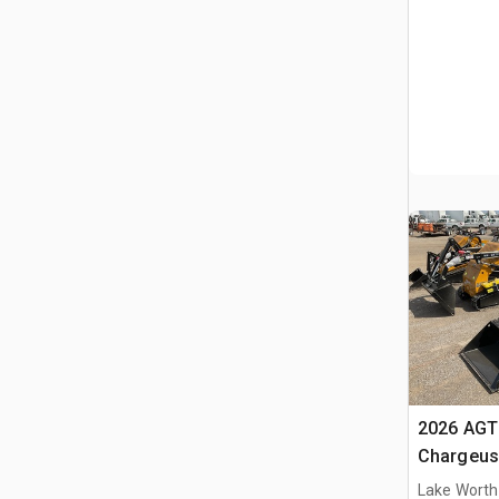
2026 AGT
Chargeuse
compacte
Lake Worth