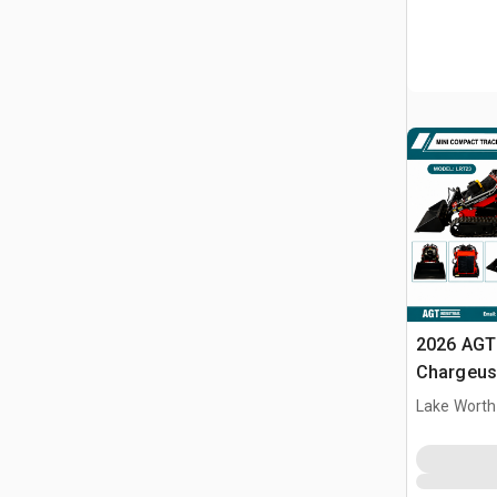
2026 AGT
Chargeuse
compacte
Lake Worth