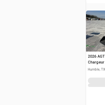
2026 AGT
Chargeur 
(Unused)
Humble, T