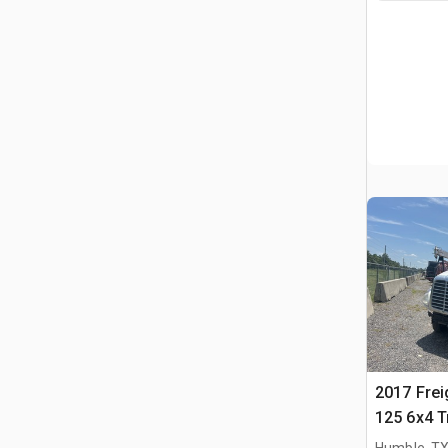
2017 Frei
125 6x4 T
couchett