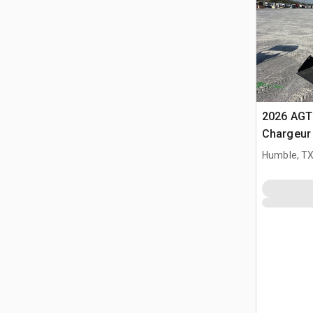
2026 AGT
Chargeur 
(Unused)
Humble, T