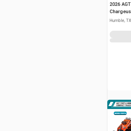
2026 AGT
Chargeuse
compacte
Humble, T