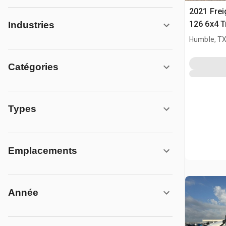
2021 Frei
126 6x4 T
Industries
couchett
Humble, T
Catégories
Types
Emplacements
Année