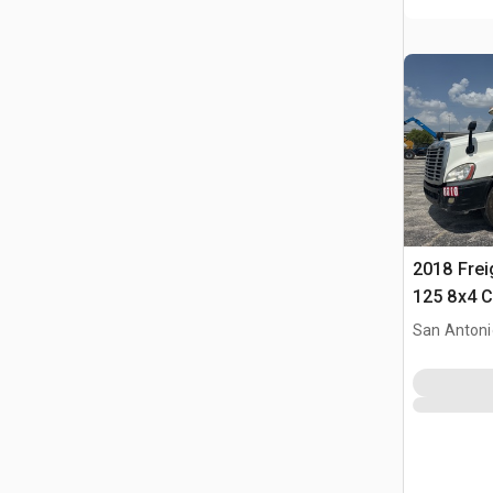
2018 Frei
125 8x4 
basculant
San Antoni