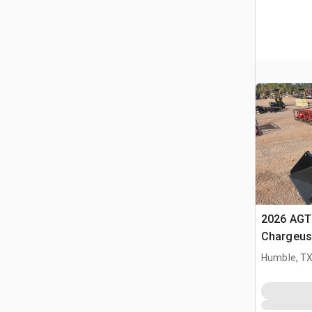
2026 AGT
Chargeuse
glisseme
Humble, T