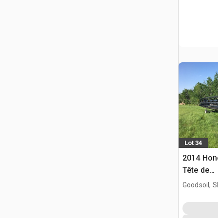
Lot 34
2014 Hone
Tête de
moissonn
Goodsoil, 