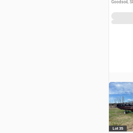
Goodsoil, 
Lot 35