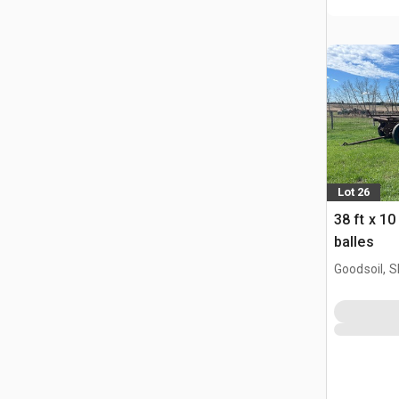
Lot 26
38 ft x 10
balles
Goodsoil, 