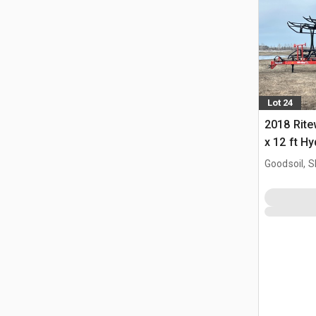
Lot 24
2018 Rite
x 12 ft H
meules
Goodsoil, 