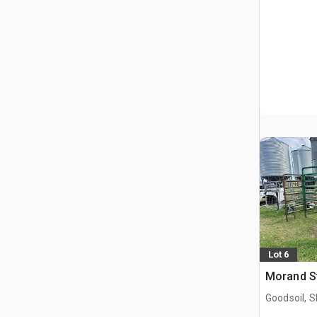
Lot 6
Morand St
Goodsoil, 