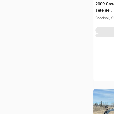
2009 Case
Tête de
moissonn
Goodsoil, 