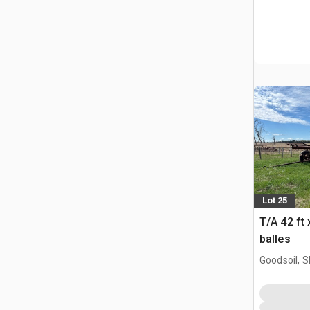
Lot 25
T/A 42 ft 
balles
Goodsoil, 