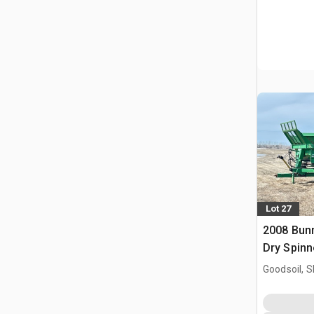
Lot 27
2008 Bun
Dry Spinn
Epandeur
Goodsoil, 