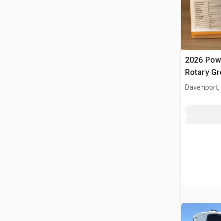
2026 Pow
Rotary Gr
laser (Un
Davenport,