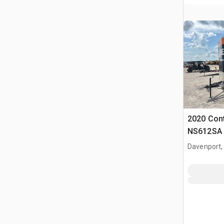
2020 Cont
NS612SA 1
Remorque
Davenport,