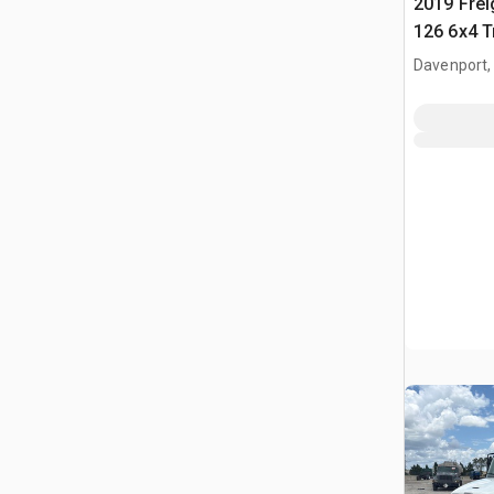
2019 Frei
126 6x4 T
couchett
Davenport,