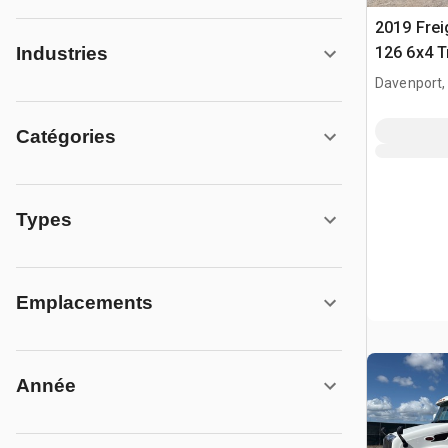
2019 Frei
126 6x4 T
Industries
couchett
Davenport,
Catégories
Types
Emplacements
Année