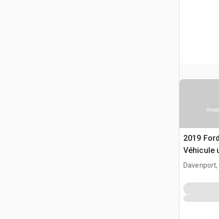
Image
2019 For
Véhicule u
Davenport,