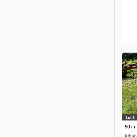
Lot 3
60 in
Athab