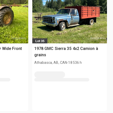
Lot 35
 Wide Front
1978 GMC Sierra 35 4x2 Camion à
grains
.
Athabasca, AB, CAN
18 536 h