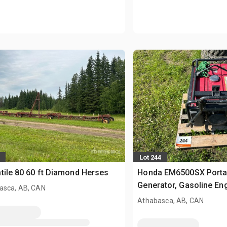
Lot 244
tile 80 60 ft Diamond Herses
Honda EM6500SX Porta
Generator, Gasoline Eng
asca, AB, CAN
Rated Output, 120/240V,
Athabasca, AB, CAN
Phase, Electric/Recoil S
Throttle Groupe électr