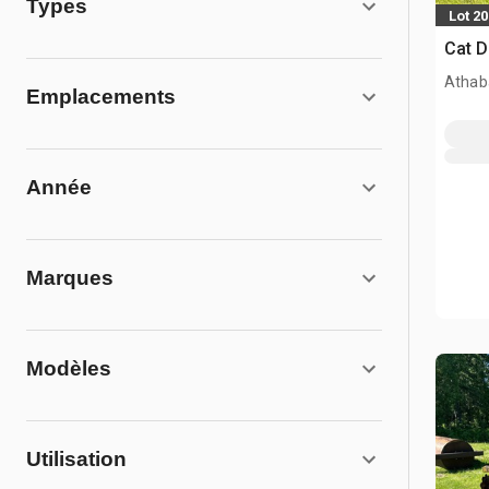
Types
Lot 20
Cat D
Athab
Emplacements
Année
Marques
Modèles
Utilisation