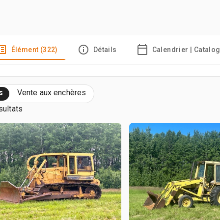
Élément (322)
Détails
Calendrier | Catalo
s
Vente aux enchères
sultats