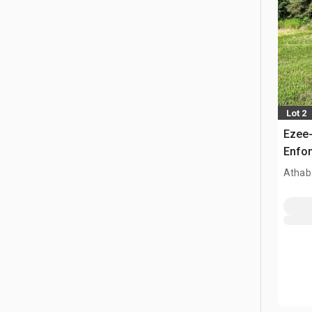
Lot 2
Ezee-
Enfo
Athab