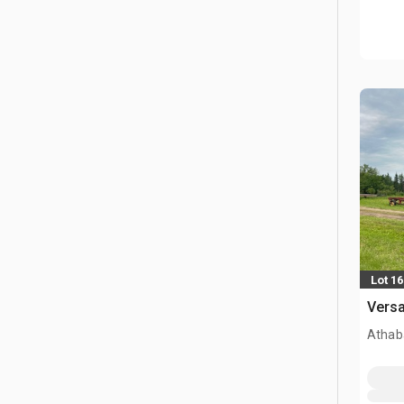
Lot 16
Versa
Athab