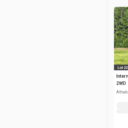
Lot 22
Inter
2WD
Athab