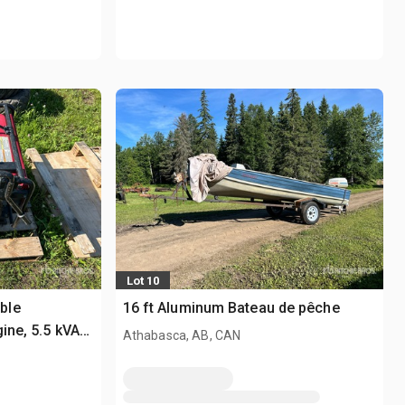
Lot 10
ble
16 ft Aluminum Bateau de pêche
ine, 5.5 kVA
Athabasca, AB, CAN
 Single
tart, Auto
ogène