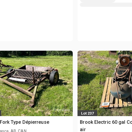
Lot 237
 Fork Type Dépierreuse
Brook Electric 60 gal 
air
asca, AB, CAN