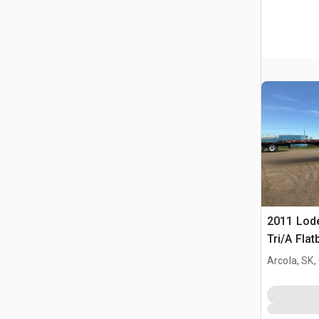
2011 Lode
Tri/A Fla
champ pét
Arcola, SK