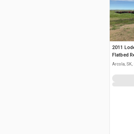
2011 Lode
Flatbed 
champ pét
Arcola, SK