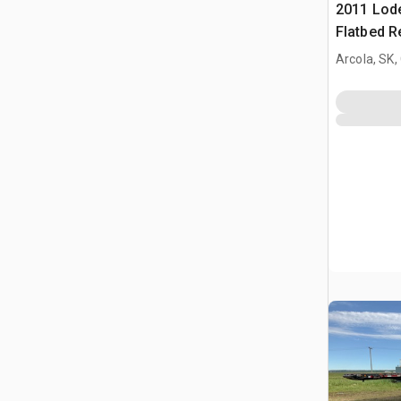
2011 Lode
Flatbed 
champ pét
Arcola, SK