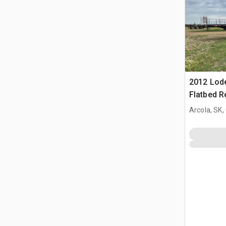
2012 Lode
Flatbed 
champ pét
Arcola, SK