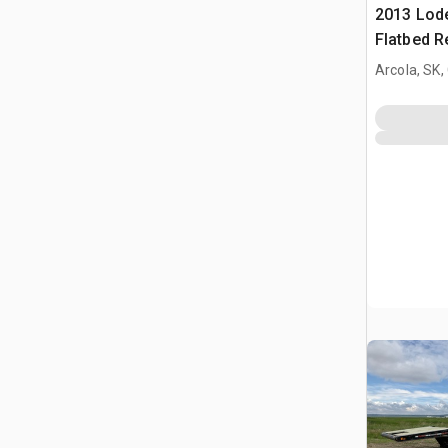
2013 Lode
Flatbed 
champ pét
Arcola, SK