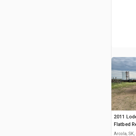
2011 Lode
Flatbed 
champ pét
Arcola, SK