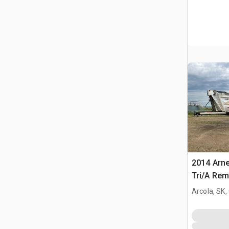
2014 Arne
Tri/A Re
basculan
Arcola, SK