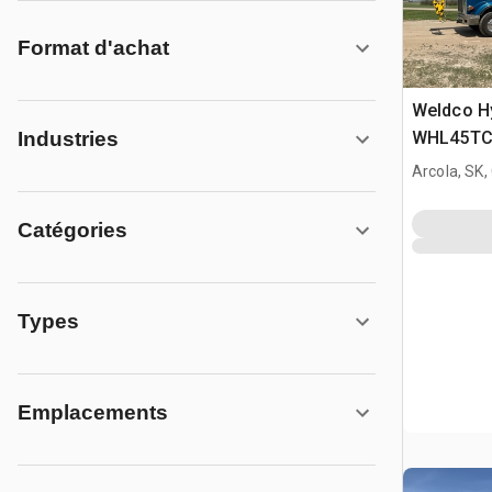
Format d'achat
Weldco Hy
WHL45TC1
Industries
Boom on 2
Arcola, SK
10x6 Sle
Fèche
Catégories
Types
Emplacements