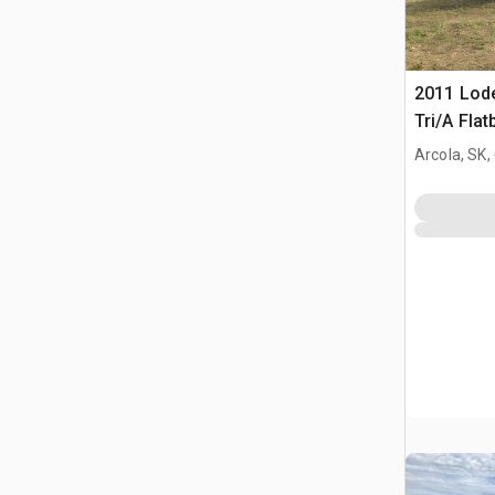
2011 Lode
Tri/A Fla
champ pét
Arcola, SK