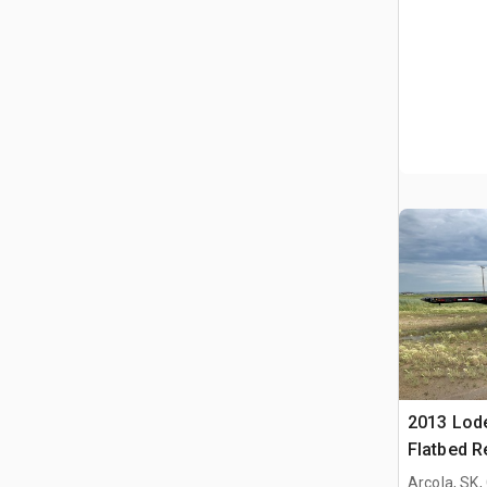
2013 Lode
Flatbed 
champ pét
Arcola, SK