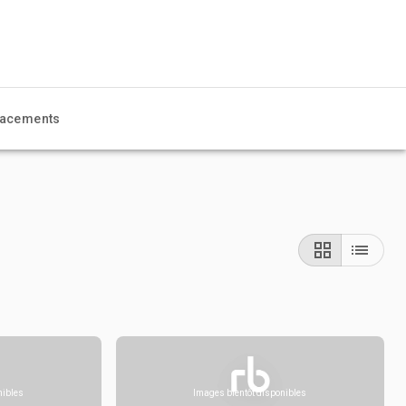
acements
nibles
Images bientôt disponibles