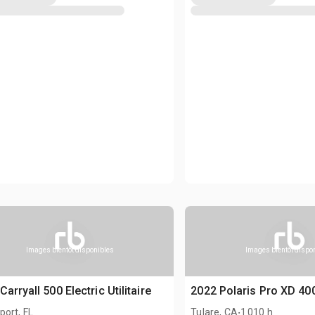
Images bientôt disponibles
Images bientôt dispo
Carryall 500 Electric Utilitaire
2022 Polaris Pro XD 4000
.
ort, FL
Tulare, CA
1 010 h