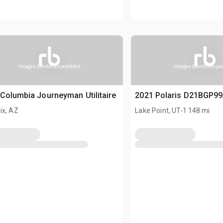
Images bientôt disponibles
Images bientôt dispo
Columbia Journeyman Utilitaire
2021 Polaris D21BGP99A
.
ix, AZ
Lake Point, UT
1 148 mi