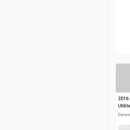
2016
Utilit
Davenp