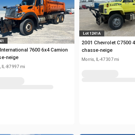
Lot 1241A
241
2001 Chevrolet C7500 
International 7600 6x4 Camion
chasse-neige
se-neige
.
Morris, IL
47 307 mi
.
 IL
87 997 mi