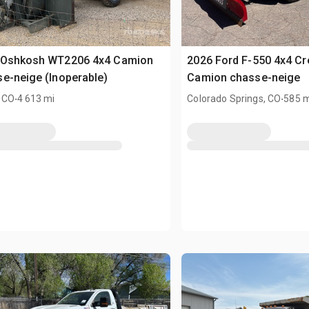
 Oshkosh WT2206 4x4 Camion
2026 Ford F-550 4x4 C
e-neige (Inoperable)
Camion chasse-neige
.
.
 CO
4 613 mi
Colorado Springs, CO
585 m