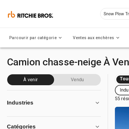
Parcourir par catégorie
Ventes aux enchères
Camion chasse-neige À Ven
Tou
À venir
Vendu
Indu
55 rés
Industries
Catégories