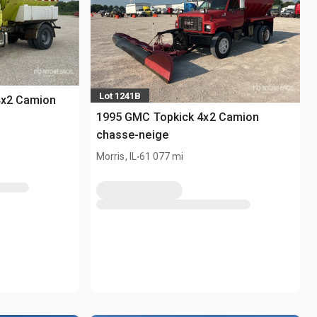
Lot 1241B
4x2 Camion
1995 GMC Topkick 4x2 Camion
chasse-neige
.
Morris, IL
61 077 mi