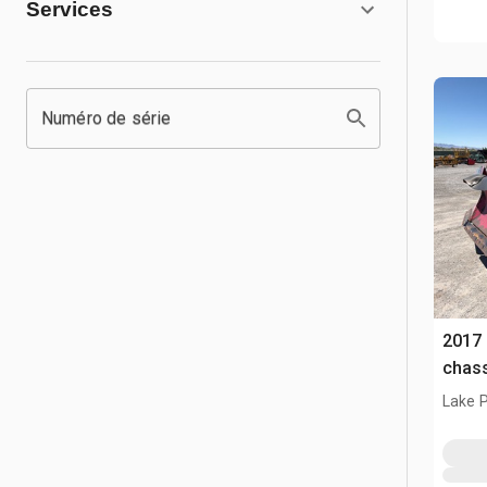
Services
Numéro de série
2017 
chas
Lake P