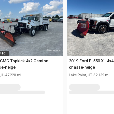
241C
 GMC Topkick 4x2 Camion
2019 Ford F-550 XL 4x
se-neige
chasse-neige
.
.
 IL
47 220 mi
Lake Point, UT
62 139 mi