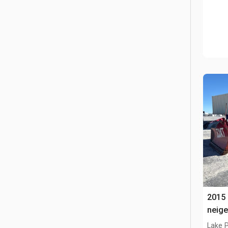
2015 
neig
Lake P