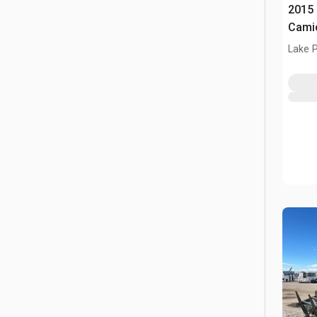
2015 
Cami
Lake P