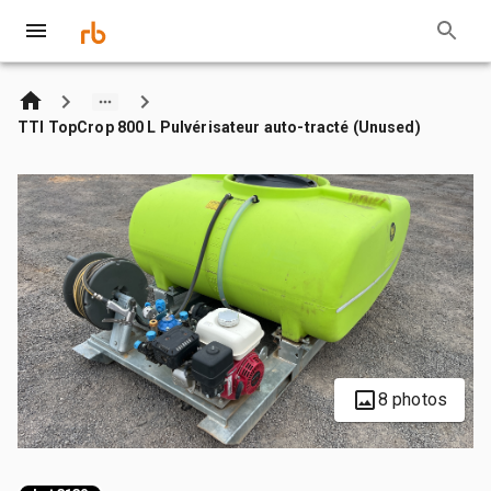
TTI TopCrop 800 L Pulvérisateur auto-tracté (Unused)
8 photos