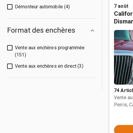
7 août
Démonteur automobile (4)
Califo
Disman
Format des enchères
Vente aux enchères programmée
(151)
Vente aux enchères en direct (3)
74 Artic
Vente a
Perris, 