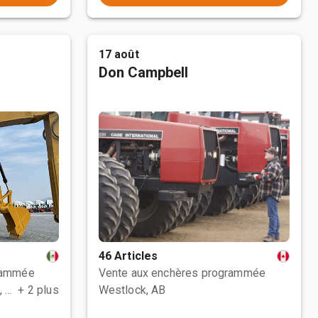
17 août
Don Campbell
46 Articles
rammée
Vente aux enchères programmée
Polotitlán de la Ilustración, MEX
+ 2 plus
Westlock, AB