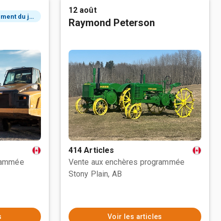
12 août
2 événement du jour
Raymond Peterson
414 Articles
rammée
Vente aux enchères programmée
Stony Plain, AB
s
Voir les articles