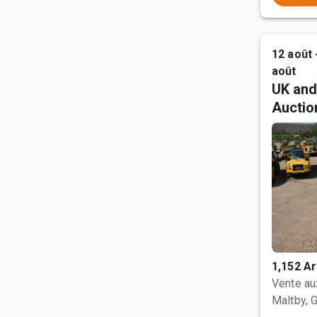
12 août 
août
UK and
Auctio
1,152 Ar
Vente a
Maltby, 