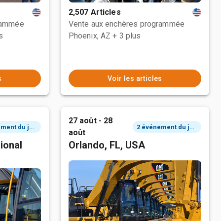
2,507 Articles
rammée
Vente aux enchères programmée
s
Phoenix, AZ
+ 3 plus
s
Voir les articles
27 août - 28
2 événement du jour
2 événement du jour
août
ional
Orlando, FL, USA