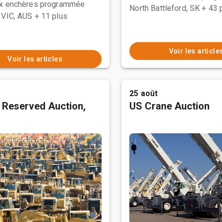
ux enchères programmée
North Battleford, SK
+ 43 
 VIC, AUS
+ 11 plus
Voir les article
Voir les articles
25 août
 Reserved Auction,
US Crane Auction