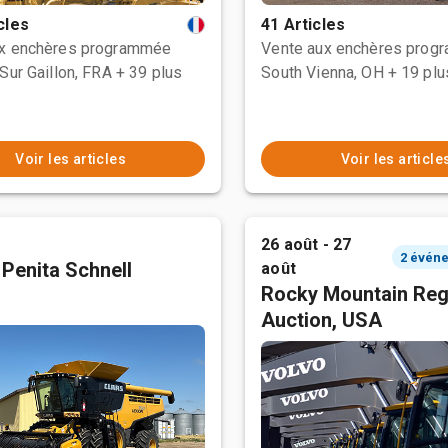
cles
41 Articles
ux enchères programmée
Vente aux enchères prog
Sur Gaillon, FRA
+ 39 plus
South Vienna, OH
+ 19 plu
Voir les articles
Voir les article
26 août - 27
 Penita Schnell
août
Rocky Mountain Reg
Auction, USA