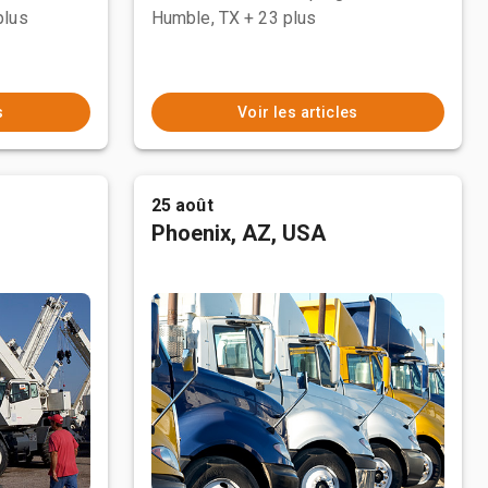
plus
Humble, TX
+ 23 plus
s
Voir les articles
25 août
Phoenix, AZ, USA