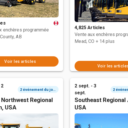
les
4,825 Articles
ux enchères programmée
Vente aux enchères prog
County, AB
Mead, CO
+ 14 plus
Voir les articles
Voir les article
 2
2 sept. - 3
2 événement du jour
sept.
c Northwest Regional
Southeast Regional 
n, USA
USA