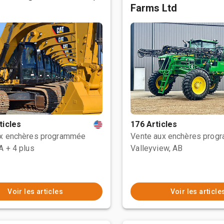
Farms Ltd
ticles
176 Articles
ux enchères programmée
Vente aux enchères prog
CA
+ 4 plus
Valleyview, AB
Voir les articles
Voir les article