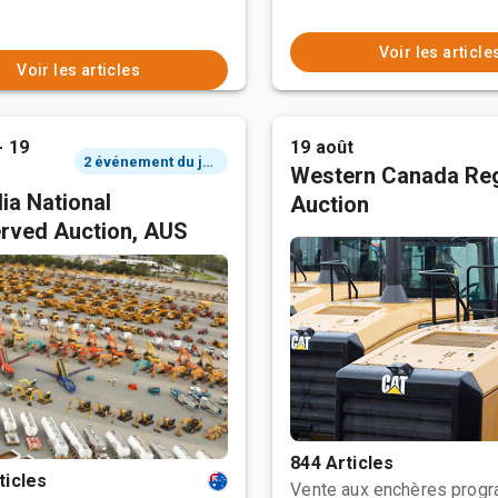
Voir les article
Voir les articles
- 19
19 août
2 événement du jour
Western Canada Reg
ia National
Auction
rved Auction, AUS
844 Articles
ticles
Vente aux enchères prog