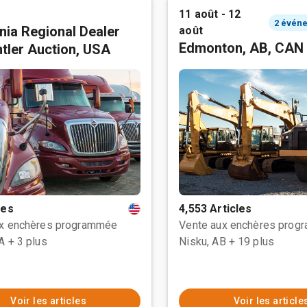
11 août - 12
rnia Regional Dealer
août
Edmonton, AB, CAN
tler Auction, USA
les
4,553 Articles
ux enchères programmée
Vente aux enchères prog
CA
+ 3 plus
Nisku, AB
+ 19 plus
Voir les articles
Voir les article