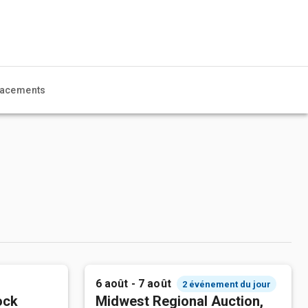
acements
6 août - 7 août
2 événement du jour
ock
Midwest Regional Auction,