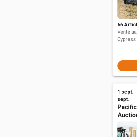
66 Artic
Vente a
Cypress 
1 sept. -
sept.
Pacifi
Auctio