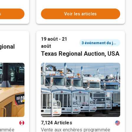
s
Voir les articles
19 août - 21
3 événement du jour
ional
août
Texas Regional Auction, USA
7,124 Articles
rammée
Vente aux enchères programmée