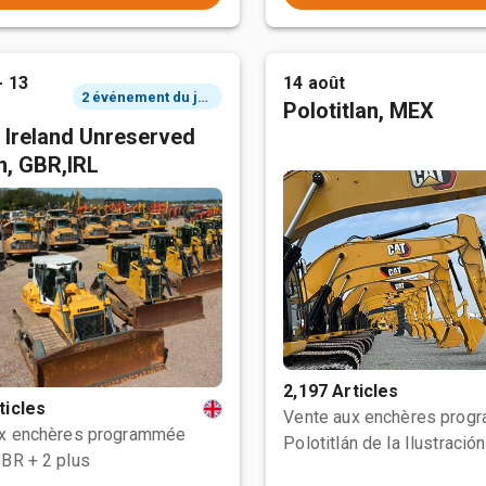
- 13
14 août
2 événement du jour
Polotitlan, MEX
 Ireland Unreserved
n, GBR,IRL
2,197 Articles
ticles
Vente aux enchères prog
ux enchères programmée
GBR
+ 2 plus