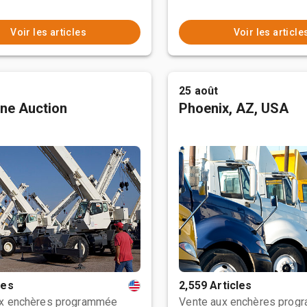
Voir les articles
Voir les article
25 août
ne Auction
Phoenix, AZ, USA
les
2,559 Articles
ux enchères programmée
Vente aux enchères prog