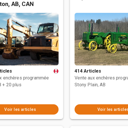
ton, AB, CAN
ticles
414 Articles
ux enchères programmée
Vente aux enchères prog
B
+ 20 plus
Stony Plain, AB
Voir les articles
Voir les article