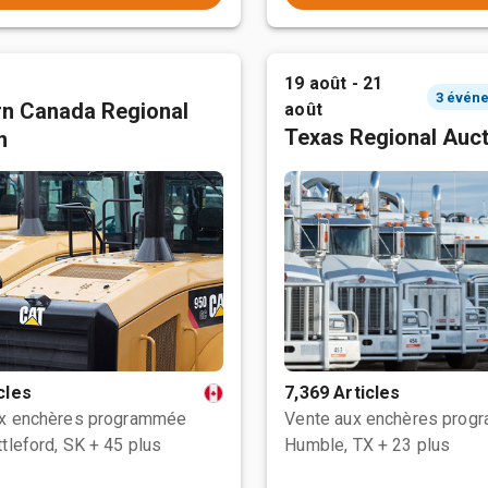
19 août - 21
n Canada Regional
août
Texas Regional Auc
n
cles
7,369 Articles
ux enchères programmée
Vente aux enchères prog
tleford, SK
+ 45 plus
Humble, TX
+ 23 plus