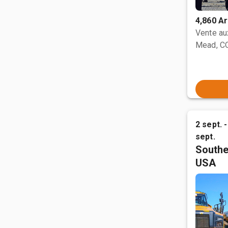
4,860 Ar
Vente a
Mead, C
2 sept. -
sept.
Southe
USA