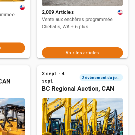
2,009 Articles
rammée
Vente aux enchères programmée
Chehalis, WA
+ 6 plus
s
Voir les articles
3 sept. - 4
2 événement du jour
 CAN
sept.
BC Regional Auction, CAN