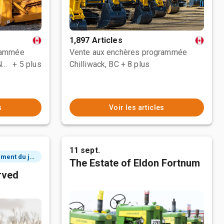
1,897 Articles
rammée
Vente aux enchères programmée
County Of Grande Prairie No. 1, AB
+ 5 plus
Chilliwack, BC
+ 8 plus
s
Voir les articles
11 sept.
2 événement du jour
The Estate of Eldon Fortnum
rved