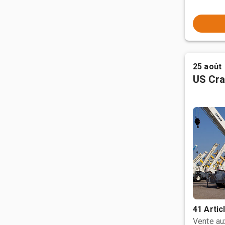
25 août
US Cra
41 Artic
Vente a