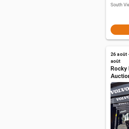
South Vi
26 août 
août
Rocky 
Auctio