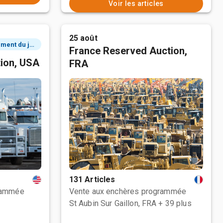
Voir les articles
25 août
3 événement du jour
France Reserved Auction,
tion, USA
FRA
131 Articles
rammée
Vente aux enchères programmée
St Aubin Sur Gaillon, FRA
+ 39 plus