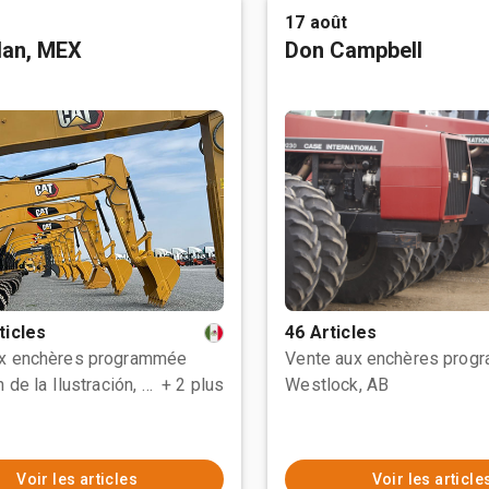
17 août
tlan, MEX
Don Campbell
ticles
46 Articles
ux enchères programmée
Vente aux enchères prog
Polotitlán de la Ilustración, MEX
+ 2 plus
Westlock, AB
Voir les articles
Voir les article