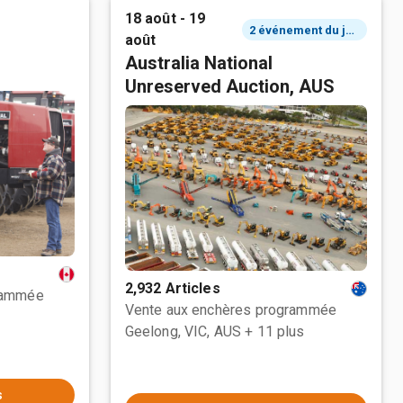
18 août - 19
2 événement du jour
août
Australia National
Unreserved Auction, AUS
2,932 Articles
rammée
Vente aux enchères programmée
Geelong, VIC, AUS
+ 11 plus
s