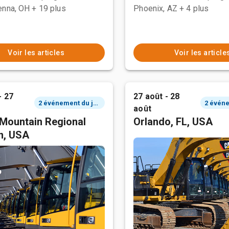
enna, OH
+ 19 plus
Phoenix, AZ
+ 4 plus
Voir les articles
Voir les article
- 27
27 août - 28
2 événement du jour
août
Mountain Regional
Orlando, FL, USA
n, USA