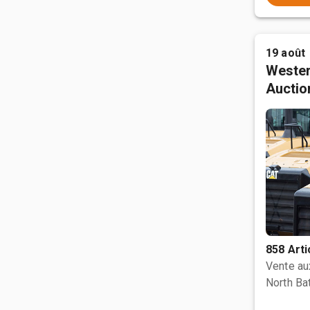
19 août
Wester
Auctio
858 Arti
Vente a
North Bat