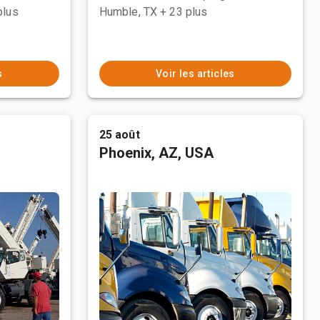
plus
Humble, TX
+ 23 plus
s
Voir les articles
25 août
Phoenix, AZ, USA