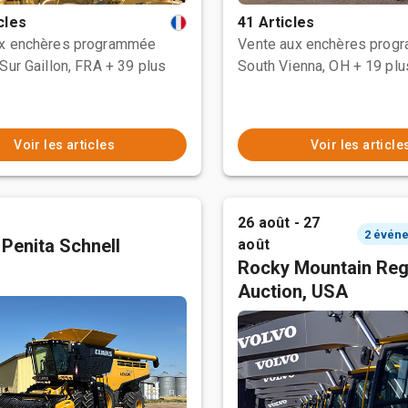
cles
41 Articles
ux enchères programmée
Vente aux enchères prog
Sur Gaillon, FRA
+ 39 plus
South Vienna, OH
+ 19 plu
Voir les articles
Voir les article
26 août - 27
 Penita Schnell
août
Rocky Mountain Reg
Auction, USA