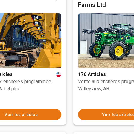
Farms Ltd
ticles
176 Articles
ux enchères programmée
Vente aux enchères prog
CA
+ 4 plus
Valleyview, AB
Voir les articles
Voir les article