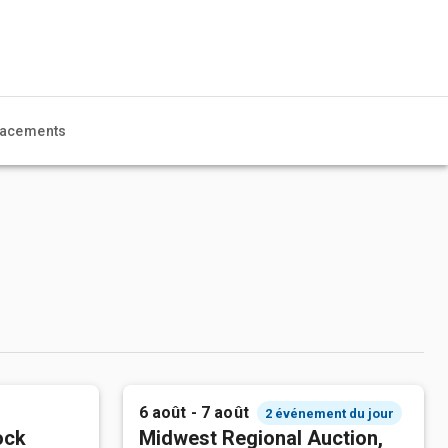
acements
6 août - 7 août
2 événement du jour
ock
Midwest Regional Auction,