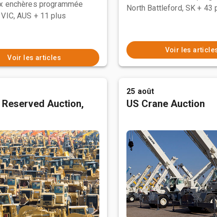
ux enchères programmée
North Battleford, SK
+ 43 
 VIC, AUS
+ 11 plus
Voir les article
Voir les articles
25 août
 Reserved Auction,
US Crane Auction