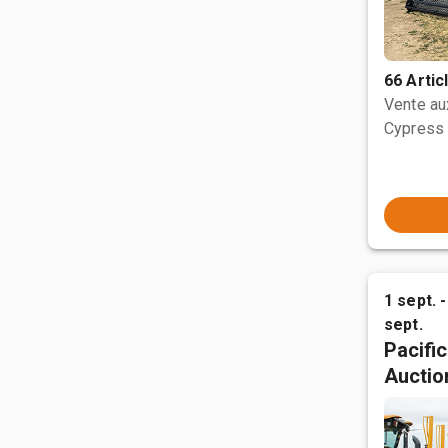
66 Artic
Vente a
Cypress 
1 sept. -
sept.
Pacifi
Auctio