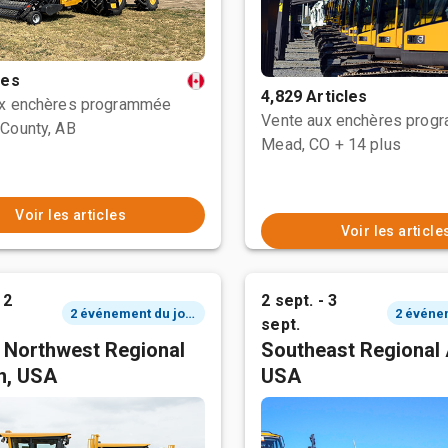
les
4,829 Articles
ux enchères programmée
Vente aux enchères prog
County, AB
Mead, CO
+ 14 plus
Voir les articles
Voir les article
 2
2 sept. - 3
2 événement du jour
sept.
c Northwest Regional
Southeast Regional 
n, USA
USA