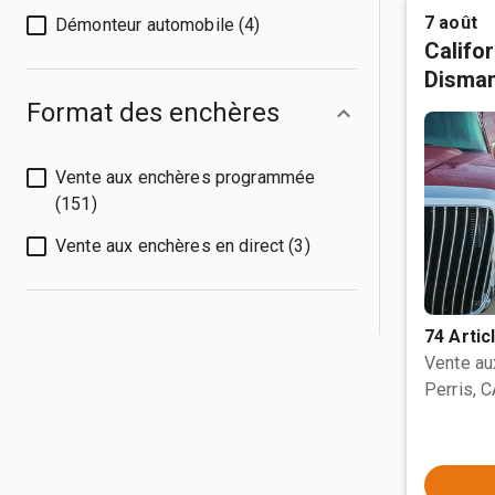
7 août
Démonteur automobile (4)
Califo
Disman
Format des enchères
Vente aux enchères programmée
(151)
Vente aux enchères en direct (3)
74 Artic
Vente a
Perris, 