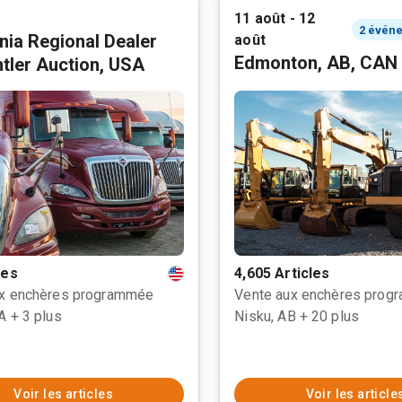
11 août - 12
rnia Regional Dealer
août
Edmonton, AB, CAN
tler Auction, USA
les
4,605 Articles
ux enchères programmée
Vente aux enchères prog
CA
+ 3 plus
Nisku, AB
+ 20 plus
Voir les articles
Voir les article