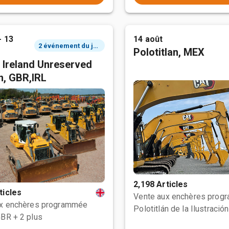
- 13
14 août
2 événement du jour
Polotitlan, MEX
 Ireland Unreserved
n, GBR,IRL
2,198 Articles
ticles
Vente aux enchères prog
ux enchères programmée
GBR
+ 2 plus