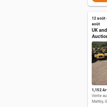
12 août 
août
UK and
Auctio
1,152 Ar
Vente a
Maltby, 