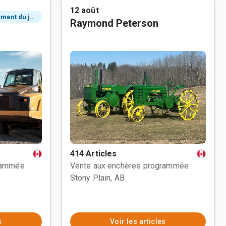
12 août
2 événement du jour
Raymond Peterson
414 Articles
rammée
Vente aux enchères programmée
Stony Plain, AB
s
Voir les articles