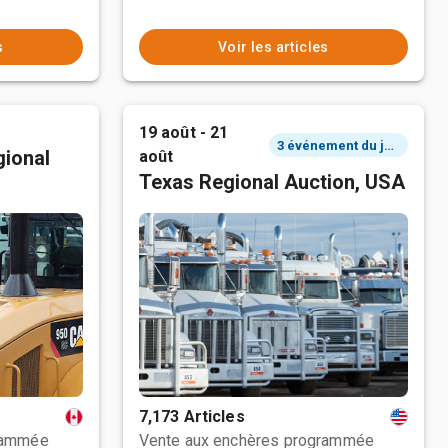
s
Voir les articles
19 août - 21
3 événement du jour
ional
août
Texas Regional Auction, USA
7,173 Articles
rammée
Vente aux enchères programmée