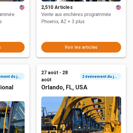
2,510 Articles
rammée
Vente aux enchères programmée
s
Phoenix, AZ
+ 3 plus
s
Voir les articles
27 août - 28
2 événement du jour
2 événement du jour
août
ional
Orlando, FL, USA