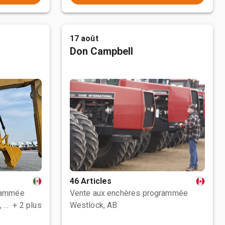
17 août
Don Campbell
46 Articles
rammée
Vente aux enchères programmée
Polotitlán de la Ilustración, MEX
+ 2 plus
Westlock, AB