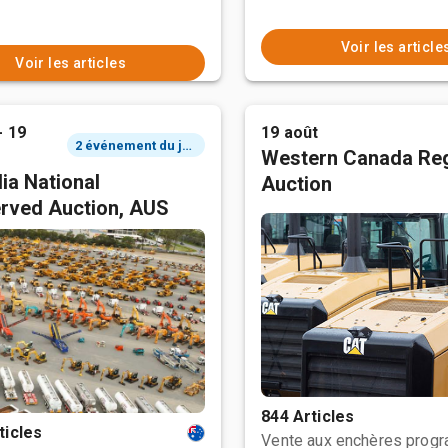
Voir les article
Voir les articles
- 19
19 août
2 événement du jour
Western Canada Reg
ia National
Auction
rved Auction, AUS
844 Articles
ticles
Vente aux enchères prog