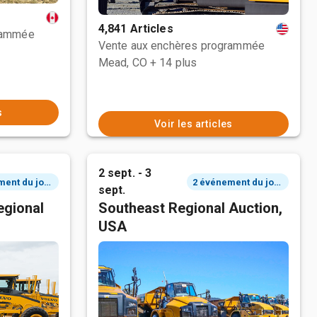
4,841 Articles
rammée
Vente aux enchères programmée
Mead, CO
+ 14 plus
s
Voir les articles
2 sept. - 3
2 événement du jour
2 événement du jour
sept.
egional
Southeast Regional Auction,
USA