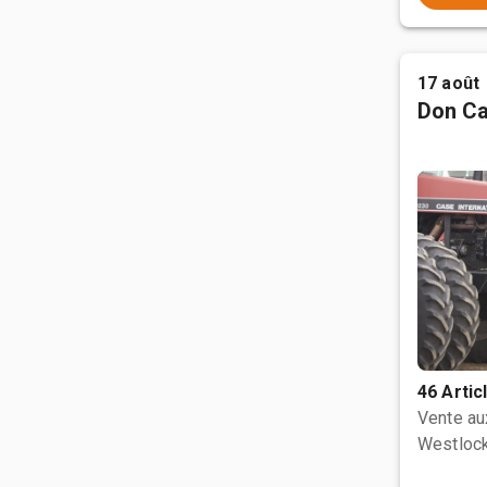
17 août
Don Ca
46 Artic
Vente a
Westlock