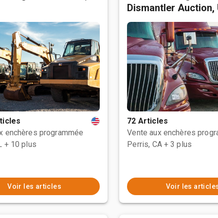
Dismantler Auction,
ticles
72 Articles
ux enchères programmée
Vente aux enchères prog
L
+ 10 plus
Perris, CA
+ 3 plus
Voir les articles
Voir les article