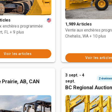
ticles
1,989 Articles
ux enchères programmée
Vente aux enchères prog
t, FL
+ 9 plus
Chehalis, WA
+ 10 plus
Voir les articles
Voir les article
3 sept. - 4
 Prairie, AB, CAN
sept.
BC Regional Auctio