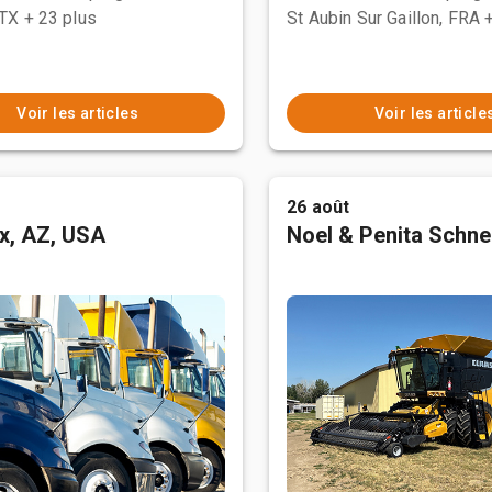
 TX
+ 23 plus
St Aubin Sur Gaillon, FRA
Voir les articles
Voir les article
26 août
x, AZ, USA
Noel & Penita Schnel