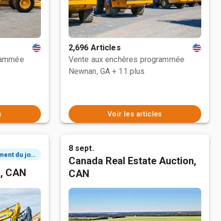
2,696 Articles
rammée
Vente aux enchères programmée
Newnan, GA
+ 11 plus
s
Voir les articles
8 sept.
2 événement du jour
Canada Real Estate Auction,
n, CAN
CAN