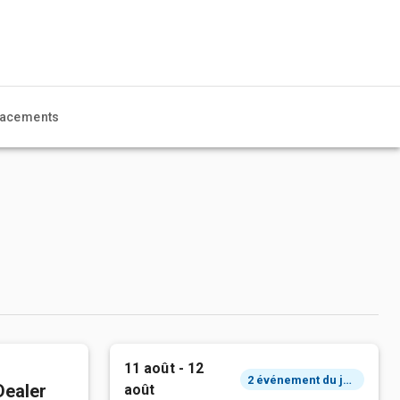
acements
11 août - 12
2 événement du jour
Dealer
août