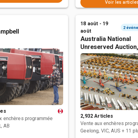
Voir les article
18 août - 19
mpbell
août
Australia National
Unreserved Auction
les
2,932 Articles
ux enchères programmée
Vente aux enchères prog
, AB
Geelong, VIC, AUS
+ 11 pl