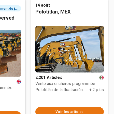
14 août
2 événement du jour
Polotitlan, MEX
served
2,201 Articles
Vente aux enchères programmée
rammée
Polotitlán de la Ilustración, MEX
+ 2 plus
Voir les articles