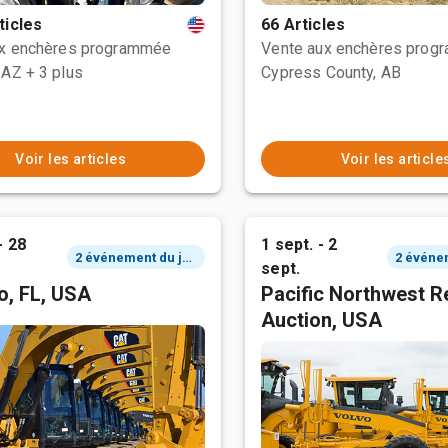
ticles
66 Articles
ux enchères programmée
Vente aux enchères prog
 AZ
+ 3 plus
Cypress County, AB
Voir les articles
Voir les article
- 28
1 sept. - 2
2 événement du jour
sept.
o, FL, USA
Pacific Northwest R
Auction, USA