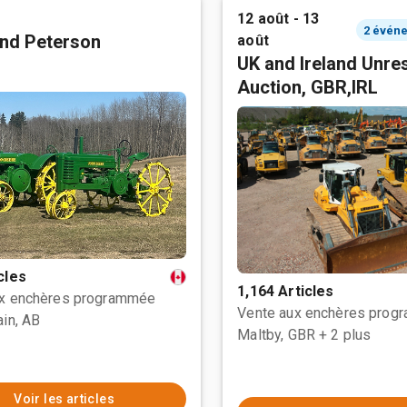
12 août - 13
nd Peterson
août
UK and Ireland Unre
Auction, GBR,IRL
cles
1,164 Articles
ux enchères programmée
Vente aux enchères prog
ain, AB
Maltby, GBR
+ 2 plus
Voir les articles