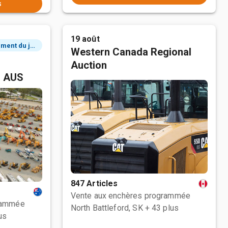
s
19 août
2 événement du jour
Western Canada Regional
Auction
, AUS
847 Articles
Vente aux enchères programmée
rammée
North Battleford, SK
+ 43 plus
us