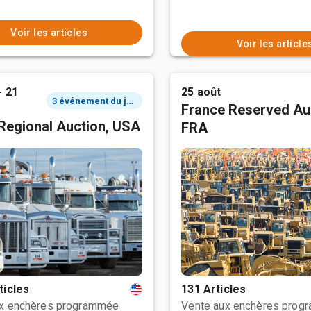
Voir les articles
Voir les article
- 21
25 août
3 événement du jour
France Reserved Au
Regional Auction, USA
FRA
ticles
131 Articles
ux enchères programmée
Vente aux enchères prog