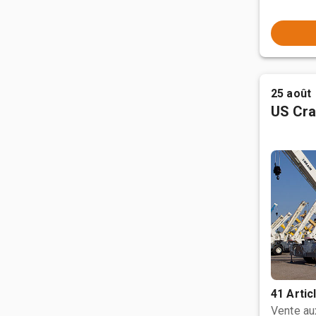
25 août
US Cra
41 Artic
Vente a