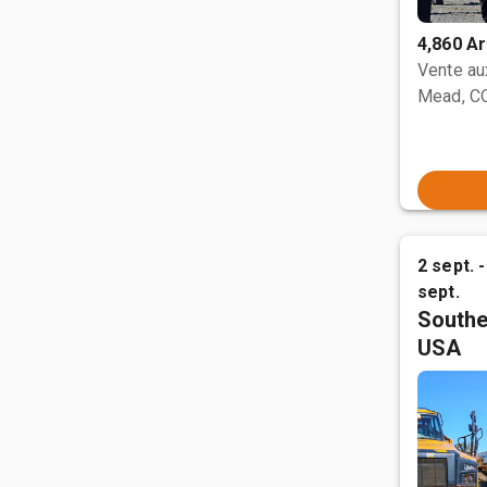
4,860 Ar
Vente a
Mead, C
2 sept. -
sept.
Southe
USA