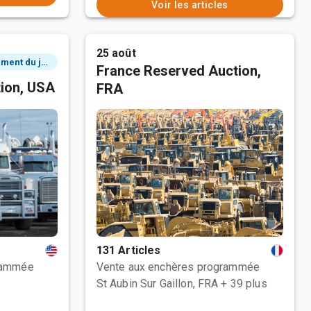
Voir les articles
25 août
3 événement du jour
France Reserved Auction,
tion, USA
FRA
131 Articles
rammée
Vente aux enchères programmée
St Aubin Sur Gaillon, FRA
+ 39 plus