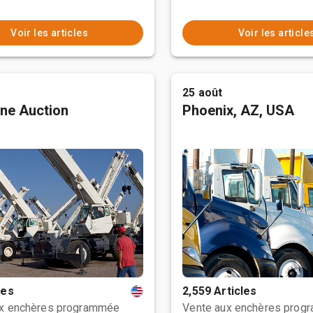
Voir les articles
Voir les article
25 août
ne Auction
Phoenix, AZ, USA
les
2,559 Articles
ux enchères programmée
Vente aux enchères prog