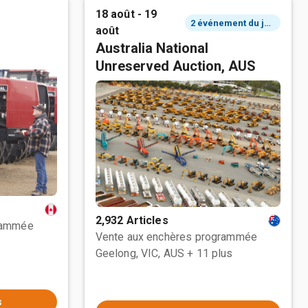
18 août - 19
2 événement du jour
août
Australia National
Unreserved Auction, AUS
2,932 Articles
rammée
Vente aux enchères programmée
Geelong, VIC, AUS
+ 11 plus
s