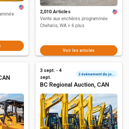
2,010 Articles
rammée
Vente aux enchères programmée
Chehalis, WA
+ 6 plus
s
Voir les articles
3 sept. - 4
2 événement du jour
 CAN
sept.
BC Regional Auction, CAN