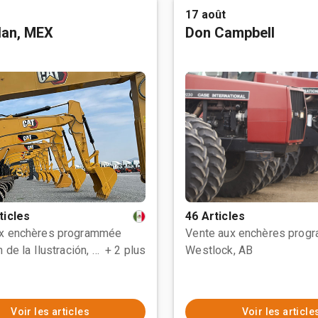
17 août
tlan, MEX
Don Campbell
ticles
46 Articles
ux enchères programmée
Vente aux enchères prog
Polotitlán de la Ilustración, MEX
+ 2 plus
Westlock, AB
Voir les articles
Voir les article