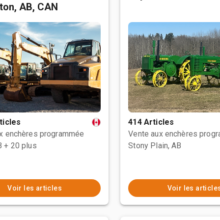
ton, AB, CAN
ticles
414 Articles
ux enchères programmée
Vente aux enchères prog
B
+ 20 plus
Stony Plain, AB
Voir les articles
Voir les article