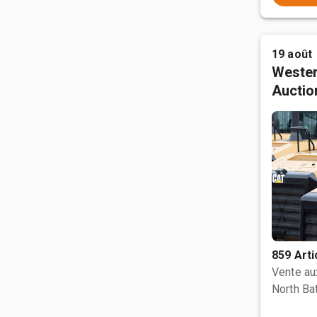
19 août
Wester
Auctio
859 Arti
Vente a
North Bat