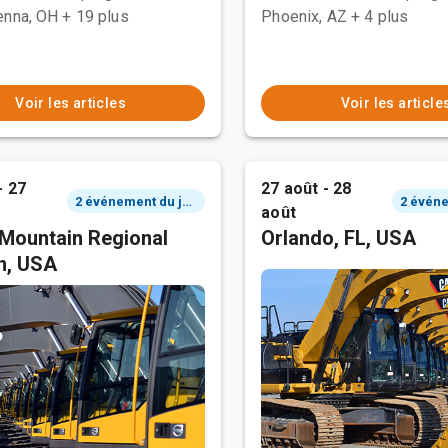
enna, OH
+ 19 plus
Phoenix, AZ
+ 4 plus
Voir les articles
Voir les article
- 27
27 août - 28
2 événement du jour
août
Mountain Regional
Orlando, FL, USA
n, USA