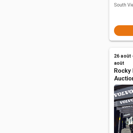
South Vi
26 août 
août
Rocky 
Auctio