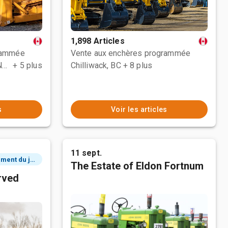
1,898 Articles
rammée
Vente aux enchères programmée
County Of Grande Prairie No. 1, AB
+ 5 plus
Chilliwack, BC
+ 8 plus
s
Voir les articles
11 sept.
2 événement du jour
The Estate of Eldon Fortnum
rved