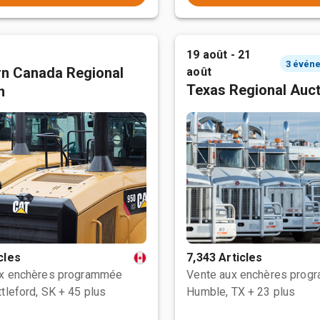
19 août - 21
n Canada Regional
août
Texas Regional Auc
n
cles
7,343 Articles
ux enchères programmée
Vente aux enchères prog
tleford, SK
+ 45 plus
Humble, TX
+ 23 plus