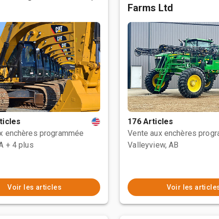
Farms Ltd
ticles
176 Articles
ux enchères programmée
Vente aux enchères prog
CA
+ 4 plus
Valleyview, AB
Voir les articles
Voir les article