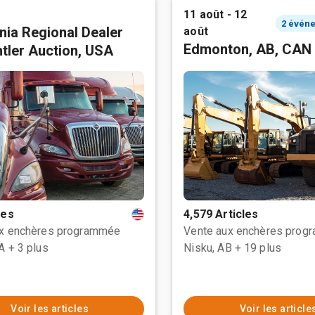
11 août - 12
rnia Regional Dealer
août
Edmonton, AB, CAN
tler Auction, USA
les
4,579 Articles
ux enchères programmée
Vente aux enchères prog
CA
+ 3 plus
Nisku, AB
+ 19 plus
Voir les articles
Voir les article