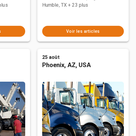
plus
Humble, TX
+ 23 plus
s
Voir les articles
25 août
Phoenix, AZ, USA