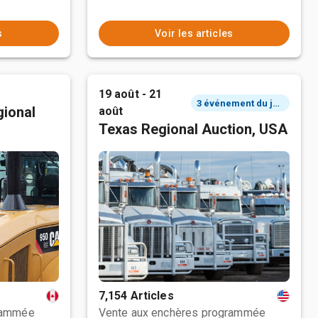
s
Voir les articles
19 août - 21
3 événement du jour
ional
août
Texas Regional Auction, USA
7,154 Articles
rammée
Vente aux enchères programmée