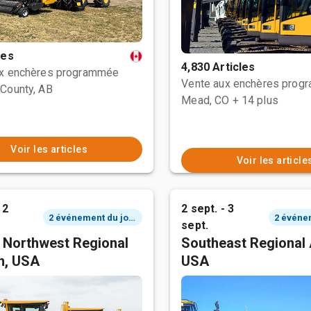
les
4,830 Articles
ux enchères programmée
Vente aux enchères prog
County, AB
Mead, CO
+ 14 plus
Voir les articles
Voir les article
 2
2 sept. - 3
2 événement du jour
sept.
c Northwest Regional
Southeast Regional 
n, USA
USA