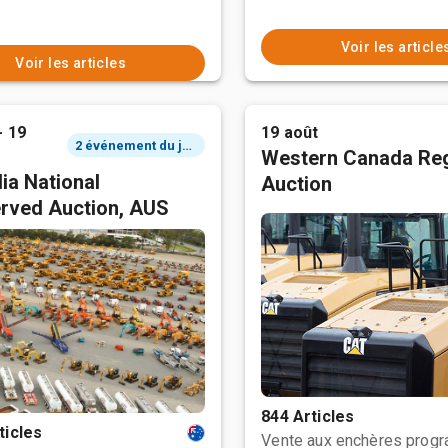
Voir les article
Voir les articles
- 19
19 août
2 événement du jour
Western Canada Reg
ia National
Auction
rved Auction, AUS
844 Articles
ticles
Vente aux enchères prog