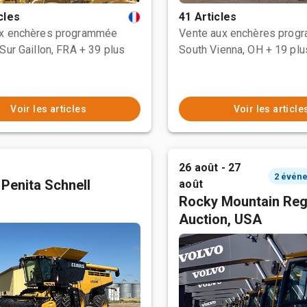
cles
41 Articles
ux enchères programmée
Vente aux enchères prog
Sur Gaillon, FRA
+ 39 plus
South Vienna, OH
+ 19 plu
Voir les articles
Voir les article
26 août - 27
 Penita Schnell
août
Rocky Mountain Reg
Auction, USA