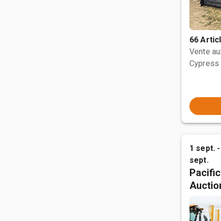
66 Artic
Vente a
Cypress 
1 sept. -
sept.
Pacifi
Auctio