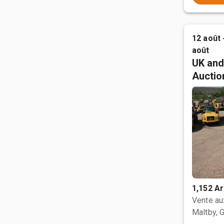
12 août 
août
UK and
Auctio
1,152 Ar
Vente a
Maltby, 