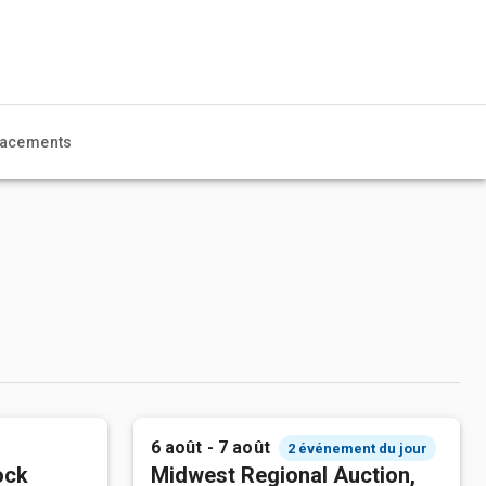
acements
6 août - 7 août
2 événement du jour
ock
Midwest Regional Auction,