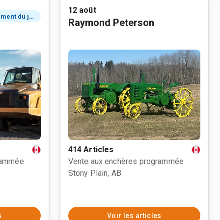
12 août
2 événement du jour
Raymond Peterson
414 Articles
rammée
Vente aux enchères programmée
Stony Plain, AB
s
Voir les articles