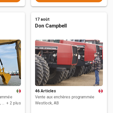
17 août
Don Campbell
46 Articles
rammée
Vente aux enchères programmée
Polotitlán de la Ilustración, MEX
+ 2 plus
Westlock, AB