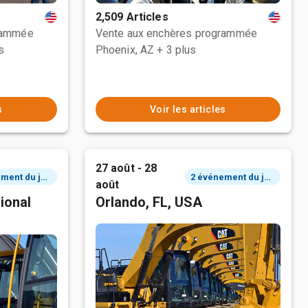
2,509 Articles
rammée
Vente aux enchères programmée
s
Phoenix, AZ
+ 3 plus
s
Voir les articles
27 août - 28
2 événement du jour
2 événement du jour
août
ional
Orlando, FL, USA