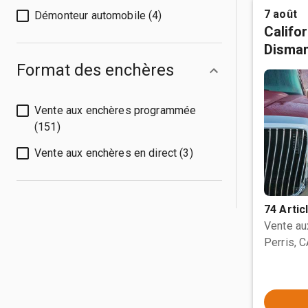
7 août
Démonteur automobile (4)
Califo
Disman
Format des enchères
Vente aux enchères programmée
(151)
Vente aux enchères en direct (3)
74 Artic
Vente a
Perris, 