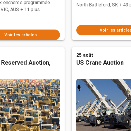
ux enchères programmée
North Battleford, SK
+ 43 
 VIC, AUS
+ 11 plus
Voir les article
Voir les articles
25 août
 Reserved Auction,
US Crane Auction