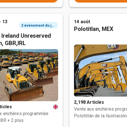
- 13
14 août
2 événement du jour
Polotitlan, MEX
 Ireland Unreserved
n, GBR,IRL
2,198 Articles
ticles
Vente aux enchères prog
ux enchères programmée
GBR
+ 2 plus