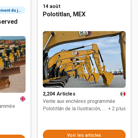
14 août
2 événement du jour
Polotitlan, MEX
served
2,204 Articles
Vente aux enchères programmée
rammée
Polotitlán de la Ilustración, MEX
+ 2 plus
Voir les articles