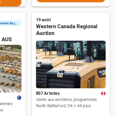
s
19 août
2 événement du jour
Western Canada Regional
Auction
, AUS
857 Articles
Vente aux enchères programmée
rammée
North Battleford, SK
+ 44 plus
us