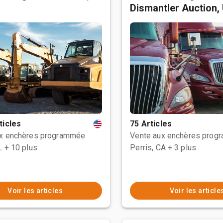
Dismantler Auction,
ticles
75 Articles
ux enchères programmée
Vente aux enchères prog
L
+ 10 plus
Perris, CA
+ 3 plus
Voir les articles
Voir les article