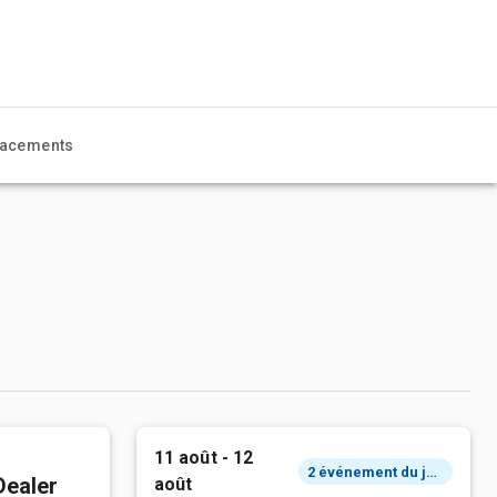
acements
11 août - 12
2 événement du jour
Dealer
août