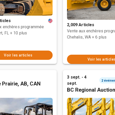
ticles
2,009 Articles
ux enchères programmée
Vente aux enchères prog
t, FL
+ 10 plus
Chehalis, WA
+ 6 plus
Voir les articles
Voir les article
3 sept. - 4
 Prairie, AB, CAN
sept.
BC Regional Auctio