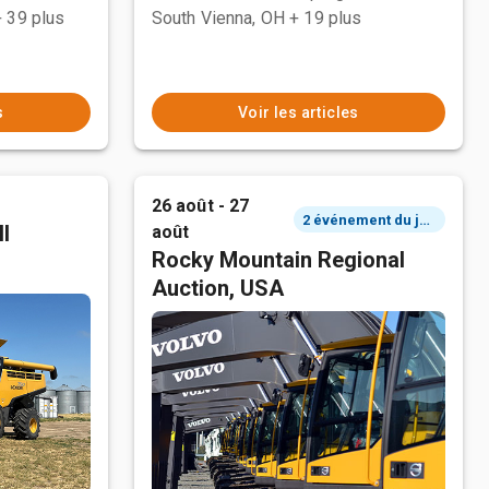
+ 39 plus
South Vienna, OH
+ 19 plus
s
Voir les articles
26 août - 27
2 événement du jour
l
août
Rocky Mountain Regional
Auction, USA