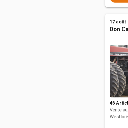
17 août
Don Ca
46 Artic
Vente a
Westlock