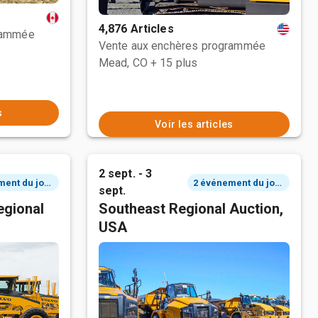
4,876 Articles
rammée
Vente aux enchères programmée
Mead, CO
+ 15 plus
s
Voir les articles
2 sept. - 3
2 événement du jour
2 événement du jour
sept.
egional
Southeast Regional Auction,
USA