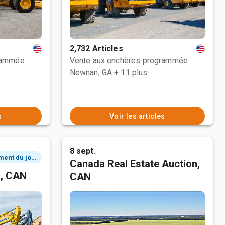
2,732 Articles
rammée
Vente aux enchères programmée
Newnan, GA
+ 11 plus
s
Voir les articles
8 sept.
2 événement du jour
Canada Real Estate Auction,
n, CAN
CAN