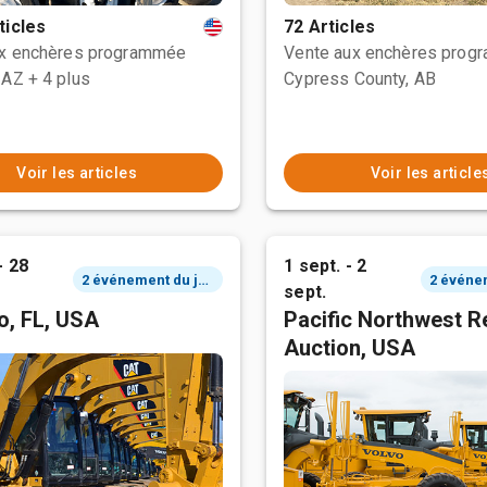
ticles
72 Articles
ux enchères programmée
Vente aux enchères prog
 AZ
+ 4 plus
Cypress County, AB
Voir les articles
Voir les article
- 28
1 sept. - 2
2 événement du jour
sept.
o, FL, USA
Pacific Northwest R
Auction, USA