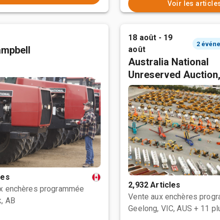
Voir les article
18 août - 19
mpbell
août
Australia National
Unreserved Auction
les
2,932 Articles
ux enchères programmée
Vente aux enchères prog
, AB
Geelong, VIC, AUS
+ 11 pl