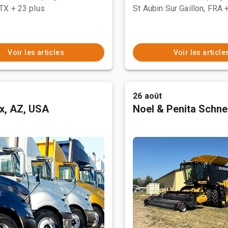
 TX
+ 23 plus
St Aubin Sur Gaillon, FRA
Voir les articles
Voir les article
26 août
x, AZ, USA
Noel & Penita Schnel