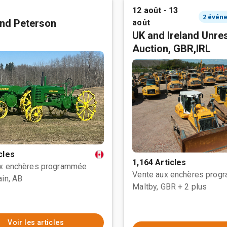
12 août - 13
nd Peterson
août
UK and Ireland Unre
Auction, GBR,IRL
cles
1,164 Articles
ux enchères programmée
Vente aux enchères prog
ain, AB
Maltby, GBR
+ 2 plus
Voir les articles