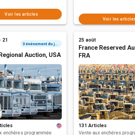
Voir les articles
Voir les article
- 21
25 août
3 événement du jour
France Reserved Au
Regional Auction, USA
FRA
ticles
131 Articles
ux enchères programmée
Vente aux enchères prog