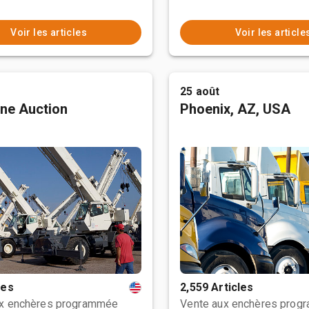
Voir les articles
Voir les article
25 août
ne Auction
Phoenix, AZ, USA
les
2,559 Articles
ux enchères programmée
Vente aux enchères prog