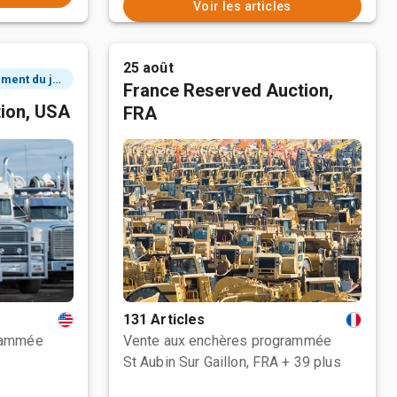
Voir les articles
25 août
3 événement du jour
France Reserved Auction,
tion, USA
FRA
131 Articles
rammée
Vente aux enchères programmée
St Aubin Sur Gaillon, FRA
+ 39 plus