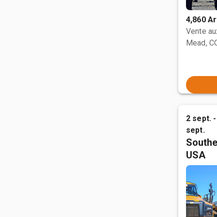
4,860 Ar
Vente a
Mead, C
2 sept. -
sept.
Southe
USA