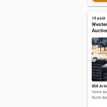
19 août
Wester
Auctio
858 Arti
Vente a
North Bat