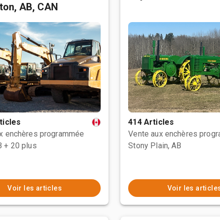
ton, AB, CAN
ticles
414 Articles
ux enchères programmée
Vente aux enchères prog
B
+ 20 plus
Stony Plain, AB
Voir les articles
Voir les article