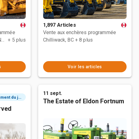
1,897 Articles
rammée
Vente aux enchères programmée
County Of Grande Prairie No. 1, AB
+ 5 plus
Chilliwack, BC
+ 8 plus
s
Voir les articles
11 sept.
2 événement du jour
The Estate of Eldon Fortnum
rved