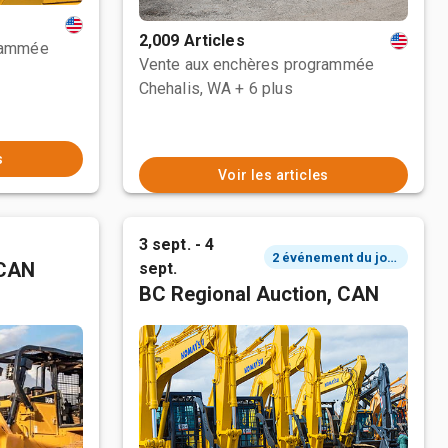
2,009 Articles
rammée
Vente aux enchères programmée
Chehalis, WA
+ 6 plus
s
Voir les articles
3 sept. - 4
2 événement du jour
 CAN
sept.
BC Regional Auction, CAN