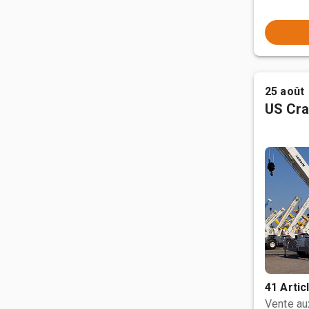
25 août
US Cra
41 Artic
Vente a