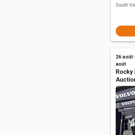
South Vi
26 août 
août
Rocky 
Auctio