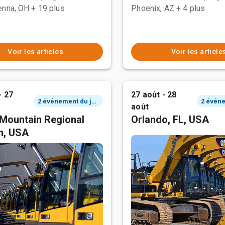
enna, OH
+ 19 plus
Phoenix, AZ
+ 4 plus
Voir les articles
Voir les article
- 27
27 août - 28
2 événement du jour
août
Mountain Regional
Orlando, FL, USA
n, USA