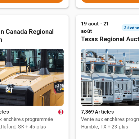
19 août - 21
n Canada Regional
août
Texas Regional Auc
n
cles
7,369 Articles
ux enchères programmée
Vente aux enchères prog
tleford, SK
+ 45 plus
Humble, TX
+ 23 plus