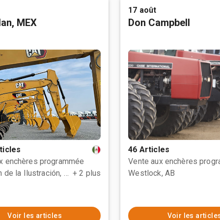
17 août
tlan, MEX
Don Campbell
ticles
46 Articles
ux enchères programmée
Vente aux enchères prog
Polotitlán de la Ilustración, MEX
+ 2 plus
Westlock, AB
Voir les articles
Voir les article