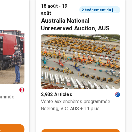
18 août - 19
2 événement du jour
août
Australia National
Unreserved Auction, AUS
2,932 Articles
rammée
Vente aux enchères programmée
Geelong, VIC, AUS
+ 11 plus
s