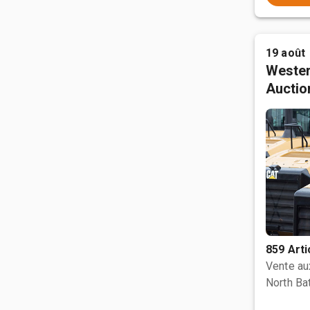
19 août
Wester
Auctio
859 Arti
Vente a
North Bat