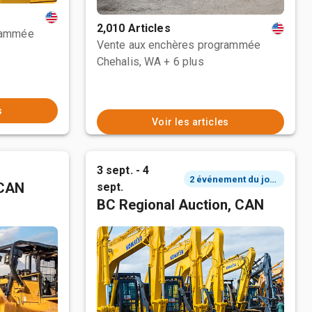
2,010 Articles
rammée
Vente aux enchères programmée
Chehalis, WA
+ 6 plus
s
Voir les articles
3 sept. - 4
2 événement du jour
 CAN
sept.
BC Regional Auction, CAN