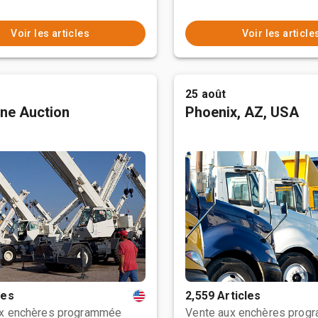
Voir les articles
Voir les article
25 août
ne Auction
Phoenix, AZ, USA
les
2,559 Articles
ux enchères programmée
Vente aux enchères prog