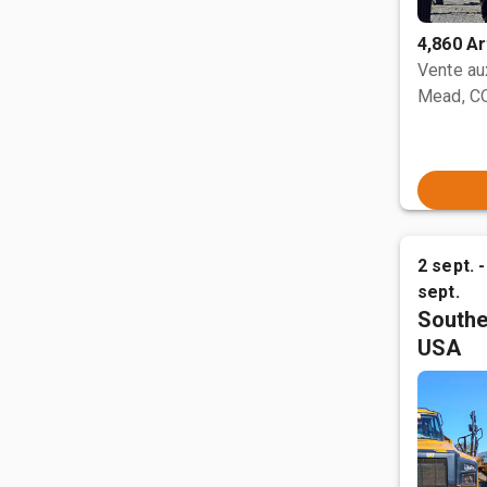
4,860 Ar
Vente a
Mead, C
2 sept. -
sept.
Southe
USA