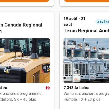
19 août - 21
n Canada Regional
août
Texas Regional Auc
n
cles
7,343 Articles
ux enchères programmée
Vente aux enchères prog
tleford, SK
+ 45 plus
Humble, TX
+ 23 plus