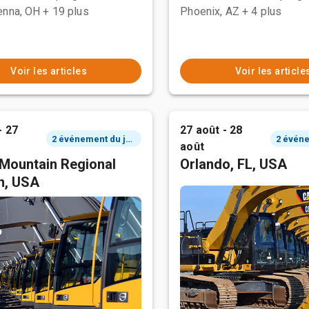
enna, OH
+ 19 plus
Phoenix, AZ
+ 4 plus
Voir les articles
Voir les article
- 27
27 août - 28
2 événement du jour
août
Mountain Regional
Orlando, FL, USA
n, USA