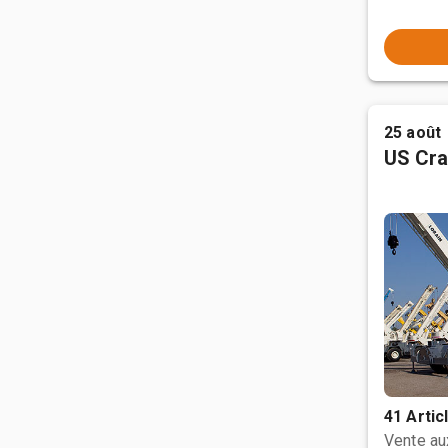
25 août
US Cra
41 Artic
Vente a