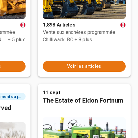
1,898 Articles
rammée
Vente aux enchères programmée
County Of Grande Prairie No. 1, AB
+ 5 plus
Chilliwack, BC
+ 8 plus
s
Voir les articles
11 sept.
2 événement du jour
The Estate of Eldon Fortnum
rved