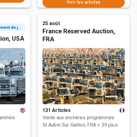
Voir les articles
25 août
3 événement du jour
France Reserved Auction,
tion, USA
FRA
131 Articles
rammée
Vente aux enchères programmée
St Aubin Sur Gaillon, FRA
+ 39 plus