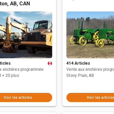
ton, AB, CAN
ticles
414 Articles
ux enchères programmée
Vente aux enchères prog
B
+ 20 plus
Stony Plain, AB
Voir les articles
Voir les article