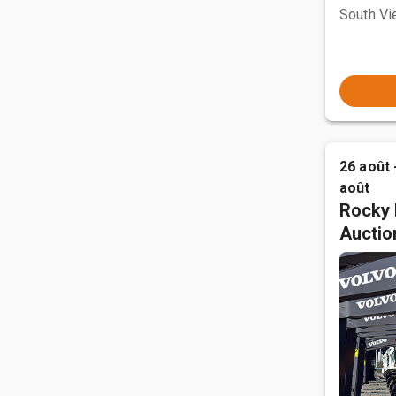
South Vi
26 août 
août
Rocky 
Auctio