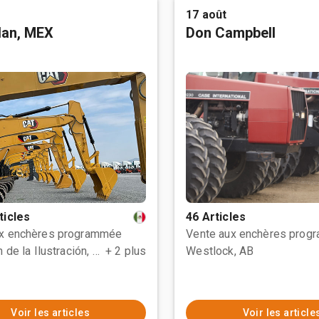
17 août
tlan, MEX
Don Campbell
ticles
46 Articles
ux enchères programmée
Vente aux enchères prog
Polotitlán de la Ilustración, MEX
+ 2 plus
Westlock, AB
Voir les articles
Voir les article