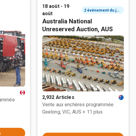
18 août - 19
2 événement du jour
août
Australia National
Unreserved Auction, AUS
2,932 Articles
rammée
Vente aux enchères programmée
Geelong, VIC, AUS
+ 11 plus
s