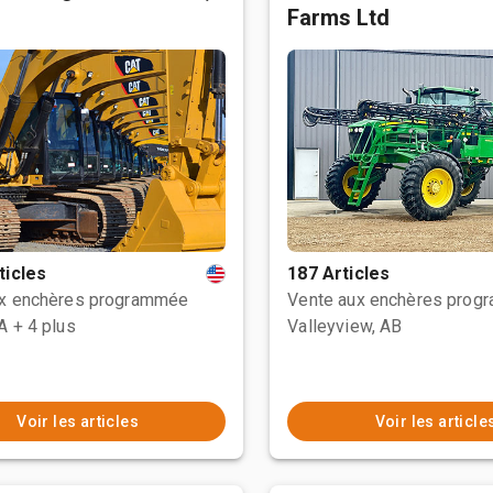
Farms Ltd
ticles
187 Articles
ux enchères programmée
Vente aux enchères prog
CA
+ 4 plus
Valleyview, AB
Voir les articles
Voir les article