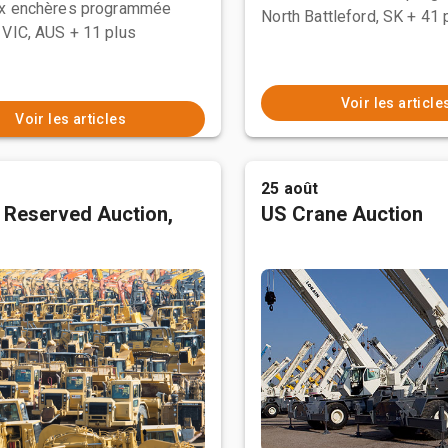
ux enchères programmée
North Battleford, SK
+ 41 
 VIC, AUS
+ 11 plus
Voir les article
Voir les articles
25 août
 Reserved Auction,
US Crane Auction