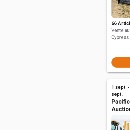
66 Artic
Vente a
Cypress 
1 sept. -
sept.
Pacifi
Auctio