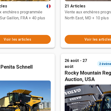
cles
21 Articles
ux enchères programmée
Vente aux enchères prog
Sur Gaillon, FRA
+ 40 plus
North East, MD
+ 10 plus
Voir les articles
Voir les article
26 août - 27
 Penita Schnell
août
Rocky Mountain Reg
Auction, USA