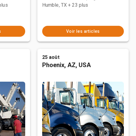
plus
Humble, TX
+ 23 plus
s
Voir les articles
25 août
Phoenix, AZ, USA