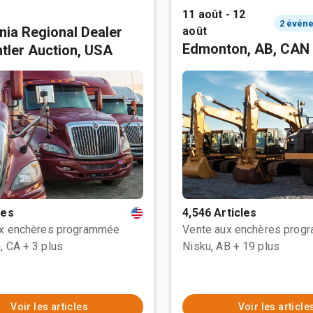
11 août - 12
rnia Regional Dealer
août
Edmonton, AB, CAN
tler Auction, USA
les
4,546 Articles
ux enchères programmée
Vente aux enchères prog
, CA
+ 3 plus
Nisku, AB
+ 19 plus
Voir les articles
Voir les article