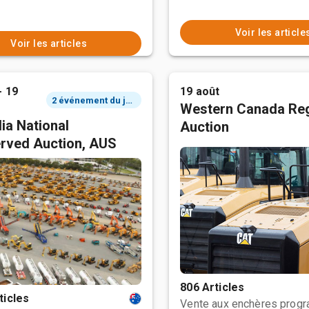
Voir les article
Voir les articles
- 19
19 août
2 événement du jour
Western Canada Reg
ia National
Auction
rved Auction, AUS
806 Articles
ticles
Vente aux enchères prog