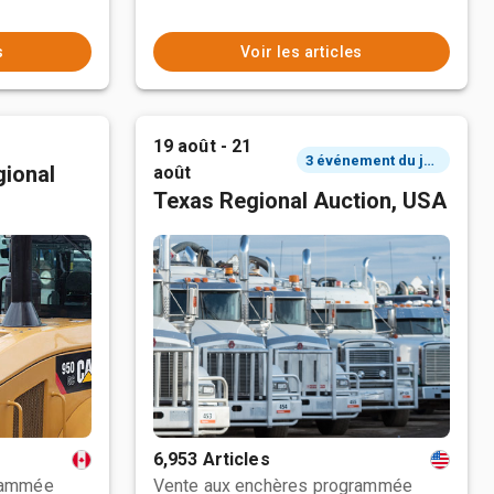
s
Voir les articles
19 août - 21
3 événement du jour
ional
août
Texas Regional Auction, USA
6,953 Articles
rammée
Vente aux enchères programmée