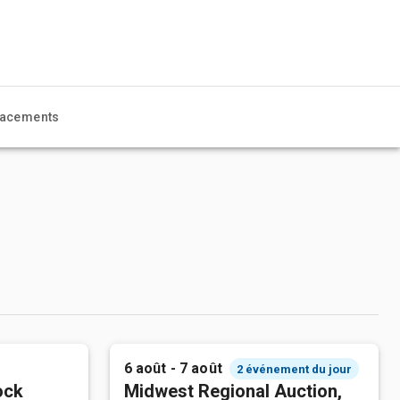
acements
6 août - 7 août
2 événement du jour
ock
Midwest Regional Auction,