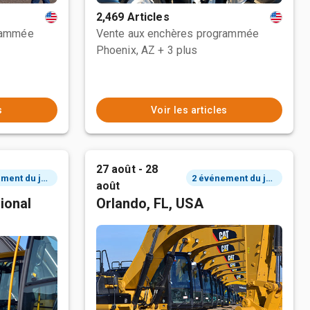
2,469 Articles
rammée
Vente aux enchères programmée
Phoenix, AZ
+ 3 plus
s
Voir les articles
27 août - 28
2 événement du jour
2 événement du jour
août
ional
Orlando, FL, USA