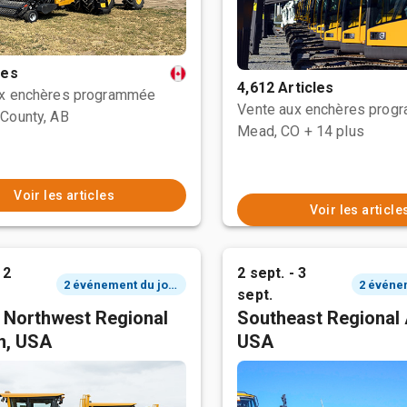
les
4,612 Articles
ux enchères programmée
Vente aux enchères prog
County, AB
Mead, CO
+ 14 plus
Voir les articles
Voir les article
 2
2 sept. - 3
2 événement du jour
sept.
c Northwest Regional
Southeast Regional 
n, USA
USA