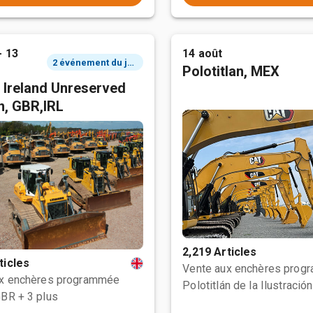
- 13
14 août
2 événement du jour
Polotitlan, MEX
 Ireland Unreserved
n, GBR,IRL
2,219 Articles
ticles
Vente aux enchères prog
ux enchères programmée
GBR
+ 3 plus