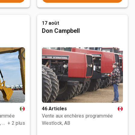
17 août
Don Campbell
46 Articles
rammée
Vente aux enchères programmée
Polotitlán de la Ilustración, MEX
+ 2 plus
Westlock, AB