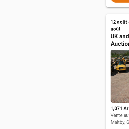
12 août 
août
UK and
Auctio
1,071 Ar
Vente a
Maltby, 