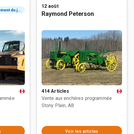
12 août
2 événement du jour
Raymond Peterson
414 Articles
rammée
Vente aux enchères programmée
Stony Plain, AB
s
Voir les articles