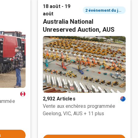
18 août - 19
2 événement du jour
août
Australia National
Unreserved Auction, AUS
2,932 Articles
rammée
Vente aux enchères programmée
Geelong, VIC, AUS
+ 11 plus
s