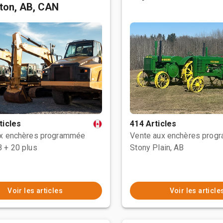
ton, AB, CAN
ticles
414 Articles
ux enchères programmée
Vente aux enchères prog
B
+ 20 plus
Stony Plain, AB
Voir les articles
Voir les article