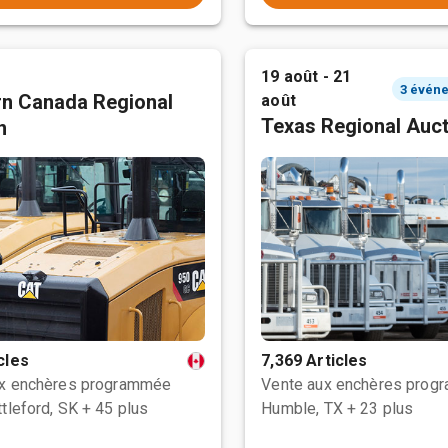
19 août - 21
n Canada Regional
août
Texas Regional Auc
n
cles
7,369 Articles
ux enchères programmée
Vente aux enchères prog
tleford, SK
+ 45 plus
Humble, TX
+ 23 plus