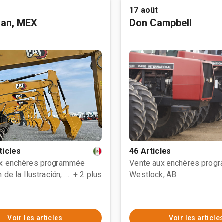
17 août
tlan, MEX
Don Campbell
ticles
46 Articles
ux enchères programmée
Vente aux enchères prog
Polotitlán de la Ilustración, MEX
+ 2 plus
Westlock, AB
Voir les articles
Voir les article