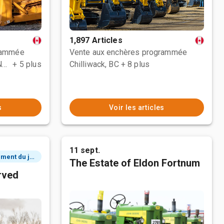
1,897 Articles
rammée
Vente aux enchères programmée
County Of Grande Prairie No. 1, AB
+ 5 plus
Chilliwack, BC
+ 8 plus
s
Voir les articles
11 sept.
2 événement du jour
The Estate of Eldon Fortnum
rved