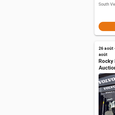
South Vi
26 août 
août
Rocky 
Auctio