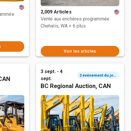
2,009 Articles
rammée
Vente aux enchères programmée
Chehalis, WA
+ 6 plus
s
Voir les articles
3 sept. - 4
2 événement du jour
 CAN
sept.
BC Regional Auction, CAN