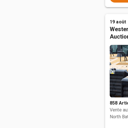
19 août
Wester
Auctio
858 Arti
Vente a
North Bat