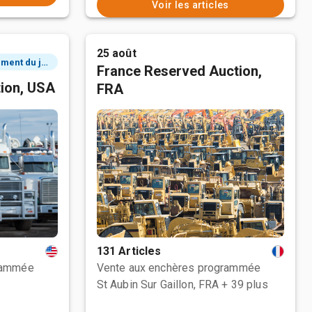
Voir les articles
25 août
3 événement du jour
France Reserved Auction,
tion, USA
FRA
131 Articles
rammée
Vente aux enchères programmée
St Aubin Sur Gaillon, FRA
+ 39 plus