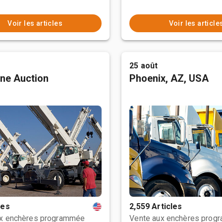
Voir les articles
Voir les article
25 août
ne Auction
Phoenix, AZ, USA
les
2,559 Articles
ux enchères programmée
Vente aux enchères prog