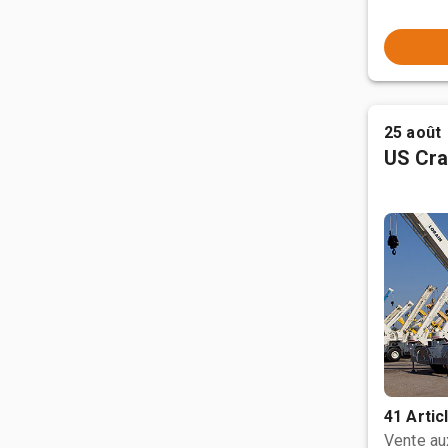
25 août
US Cra
41 Artic
Vente a