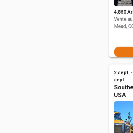
4,860 Ar
Vente a
Mead, C
2 sept. -
sept.
Southe
USA