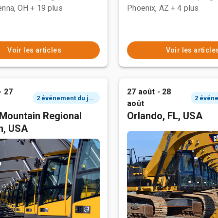
enna, OH
+ 19 plus
Phoenix, AZ
+ 4 plus
Voir les articles
Voir les article
- 27
27 août - 28
2 événement du jour
août
Mountain Regional
Orlando, FL, USA
n, USA