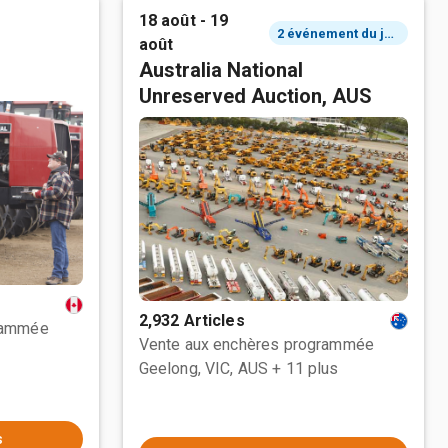
18 août - 19
2 événement du jour
août
Australia National
Unreserved Auction, AUS
2,932 Articles
rammée
Vente aux enchères programmée
Geelong, VIC, AUS
+ 11 plus
s