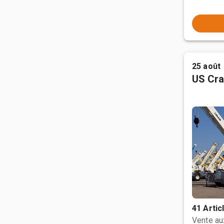
25 août
US Cra
41 Artic
Vente a