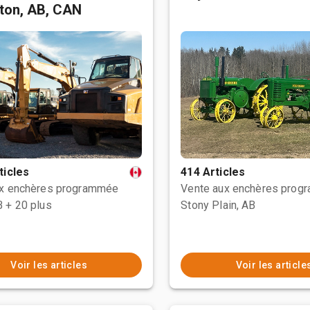
ton, AB, CAN
ticles
414 Articles
ux enchères programmée
Vente aux enchères prog
B
+ 20 plus
Stony Plain, AB
Voir les articles
Voir les article