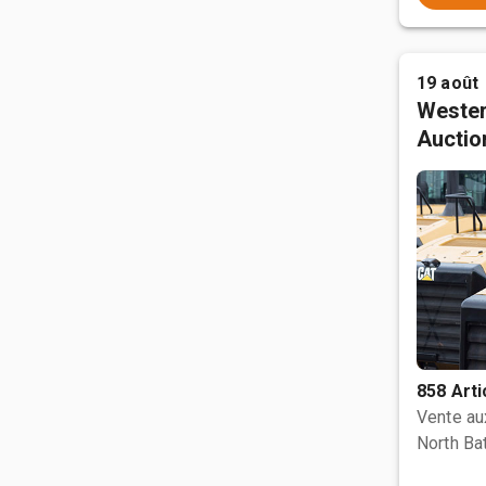
19 août
Wester
Auctio
858 Arti
Vente a
North Bat