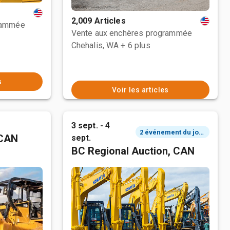
2,009 Articles
rammée
Vente aux enchères programmée
Chehalis, WA
+ 6 plus
s
Voir les articles
3 sept. - 4
2 événement du jour
 CAN
sept.
BC Regional Auction, CAN