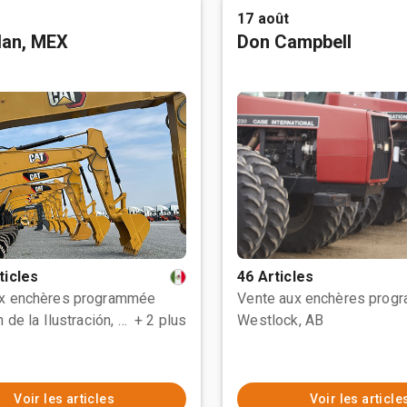
17 août
tlan, MEX
Don Campbell
ticles
46 Articles
ux enchères programmée
Vente aux enchères prog
Polotitlán de la Ilustración, MEX
+ 2 plus
Westlock, AB
Voir les articles
Voir les article