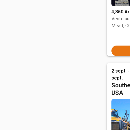
4,860 Ar
Vente a
Mead, C
2 sept. -
sept.
Southe
USA