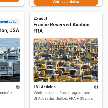
Voir les articles
25 août
3 événement du jour
France Reserved Auction,
tion, USA
FRA
131 Articles
rammée
Vente aux enchères programmée
St Aubin Sur Gaillon, FRA
+ 39 plus