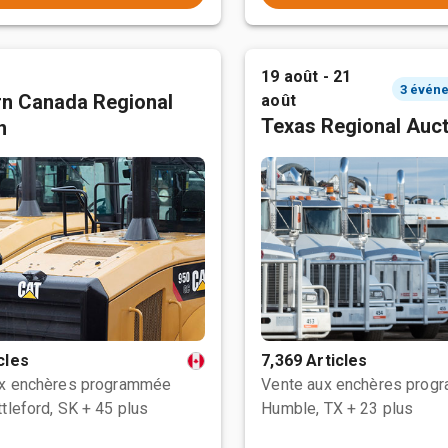
19 août - 21
n Canada Regional
août
Texas Regional Auc
n
cles
7,369 Articles
ux enchères programmée
Vente aux enchères prog
tleford, SK
+ 45 plus
Humble, TX
+ 23 plus