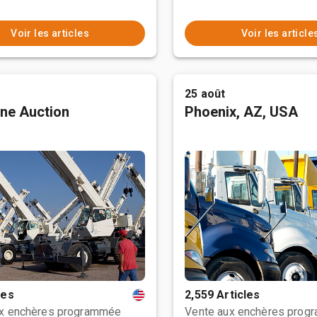
Voir les articles
Voir les article
25 août
ne Auction
Phoenix, AZ, USA
les
2,559 Articles
ux enchères programmée
Vente aux enchères prog