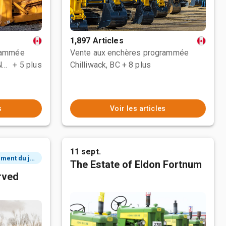
1,897 Articles
rammée
Vente aux enchères programmée
County Of Grande Prairie No. 1, AB
+ 5 plus
Chilliwack, BC
+ 8 plus
s
Voir les articles
11 sept.
2 événement du jour
The Estate of Eldon Fortnum
rved