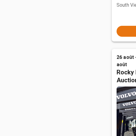
South Vi
26 août 
août
Rocky 
Auctio