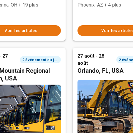
enna, OH
+ 19 plus
Phoenix, AZ
+ 4 plus
Voir les articles
Voir les article
- 27
27 août - 28
2 événement du jour
août
Mountain Regional
Orlando, FL, USA
n, USA