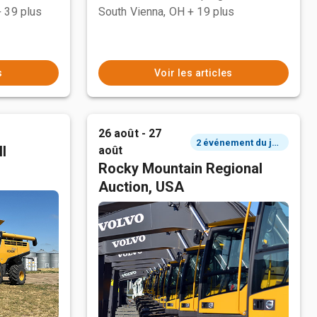
+ 39 plus
South Vienna, OH
+ 19 plus
s
Voir les articles
26 août - 27
2 événement du jour
l
août
Rocky Mountain Regional
Auction, USA