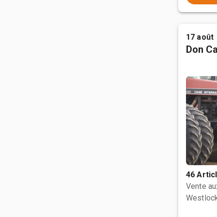
17 août
Don Ca
46 Artic
Vente a
Westlock