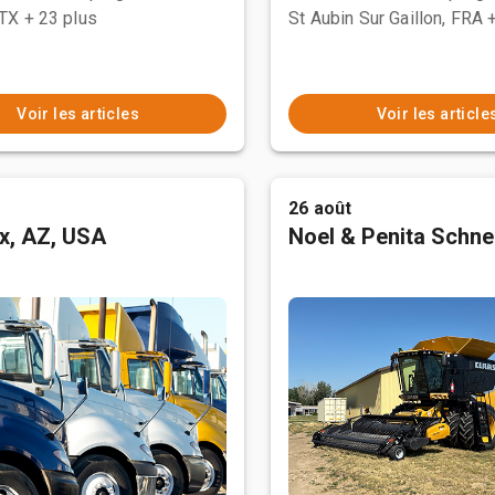
 TX
+ 23 plus
St Aubin Sur Gaillon, FRA
Voir les articles
Voir les article
26 août
x, AZ, USA
Noel & Penita Schnel