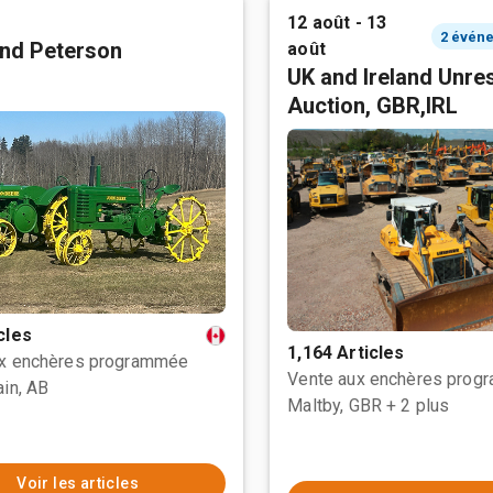
12 août - 13
nd Peterson
août
UK and Ireland Unre
Auction, GBR,IRL
cles
1,164 Articles
ux enchères programmée
Vente aux enchères prog
ain, AB
Maltby, GBR
+ 2 plus
Voir les articles