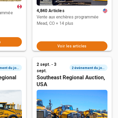
4,840 Articles
rammée
Vente aux enchères programmée
Mead, CO
+ 14 plus
s
Voir les articles
2 sept. - 3
2 événement du jour
2 événement du jour
sept.
egional
Southeast Regional Auction,
USA