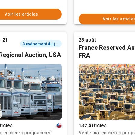
Voir les articles
Voir les article
- 21
25 août
3 événement du jour
France Reserved Au
Regional Auction, USA
FRA
ticles
132 Articles
ux enchères programmée
Vente aux enchères prog