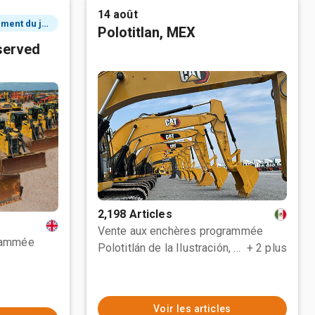
14 août
2 événement du jour
Polotitlan, MEX
served
2,198 Articles
Vente aux enchères programmée
rammée
Polotitlán de la Ilustración, MEX
+ 2 plus
Voir les articles