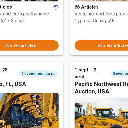
ticles
66 Articles
ux enchères programmée
Vente aux enchères prog
 AZ
+ 3 plus
Cypress County, AB
Voir les articles
Voir les article
- 28
1 sept. - 2
2 événement du jour
sept.
o, FL, USA
Pacific Northwest R
Auction, USA