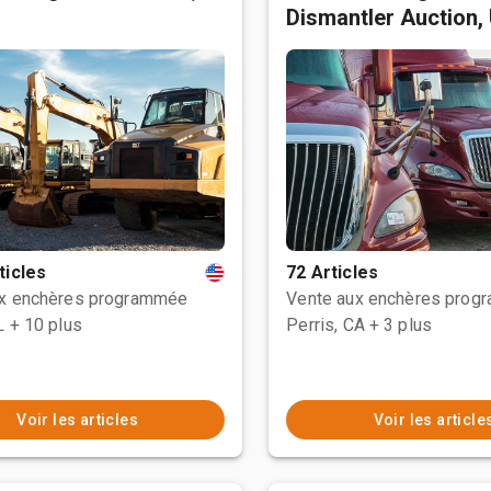
Dismantler Auction,
ticles
72 Articles
ux enchères programmée
Vente aux enchères prog
L
+ 10 plus
Perris, CA
+ 3 plus
Voir les articles
Voir les article