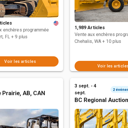
ticles
1,989 Articles
ux enchères programmée
Vente aux enchères prog
t, FL
+ 9 plus
Chehalis, WA
+ 10 plus
Voir les articles
Voir les article
3 sept. - 4
 Prairie, AB, CAN
sept.
BC Regional Auctio