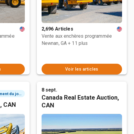
2,696 Articles
rammée
Vente aux enchères programmée
Newnan, GA
+ 11 plus
s
Voir les articles
8 sept.
2 événement du jour
Canada Real Estate Auction,
n, CAN
CAN