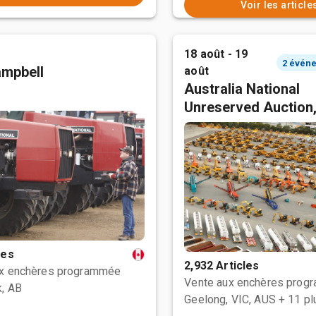
Voir les article
18 août - 19
mpbell
août
Australia National
Unreserved Auction
les
2,932 Articles
ux enchères programmée
Vente aux enchères prog
, AB
Geelong, VIC, AUS
+ 11 pl