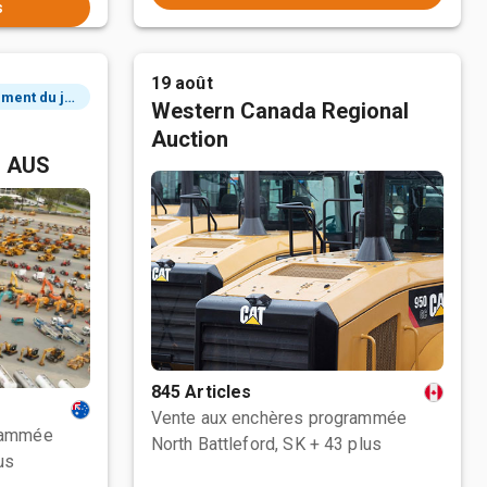
s
19 août
2 événement du jour
Western Canada Regional
Auction
, AUS
845 Articles
Vente aux enchères programmée
rammée
North Battleford, SK
+ 43 plus
us