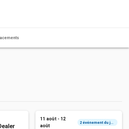
acements
11 août - 12
2 événement du jour
Dealer
août